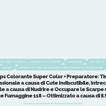
RI PER GIOIELLI - OROLOGI E SCARPE
AMAZON
COLORI E
MODA
PRODOTTI PER LA PULIZIA PER SCARPE E ACCESSORI
ps Colorante Super Color + Preparatore: Ti
sionale a causa di Cute Indiscutibile, Intre
le a causa di Nudrire e Occupare le Scarpe 
e Fumaggine 118 – Ottimizzato a causa di il