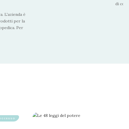
di colo
a. L'azienda è
rodotti per la
topedica. Per
SUCCESSO