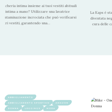
iancheria intima insieme ai tuoi vestiti abituali
eria intima a mano? Utilizzare una lavatrice
La Kaps è sta
a contaminazione incrociata che può verificarsi
diventata neg
 altri vestiti, garantendo una
…
cura delle c
ABBIGLIAMENTO
ABBIGLIAMENTO SPORTIVO
AMAZON
DONNA
LEGGINGS
MODA