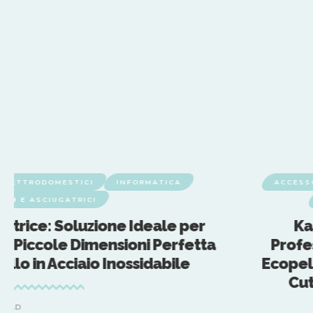
 ELETTRODOMESTICI
INFORMATICA
ACCESSO
ICI E ASCIUGATRICI
gatrice: Soluzione Ideale per
Ka
di Piccole Dimensioni Perfetta
Profes
llo in Acciaio Inossidabile
Ecopel
Cut
 READ