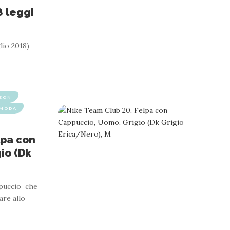
8 leggi
ZON
MODA
lpa con
io (Dk
ppuccio che
are allo