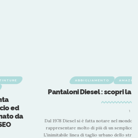
 TINTURE
ABBIGLIAMENTO
AMAZON
Pantaloni Diesel : scopri la 
nta
ccio ed
1 MI
nato da
Dal 1978 Diesel si è fatta notare nel mondo d
 SEO
rappresentare molto di più di un semplice log
L'inimitabile linea di taglio urbano dello stre