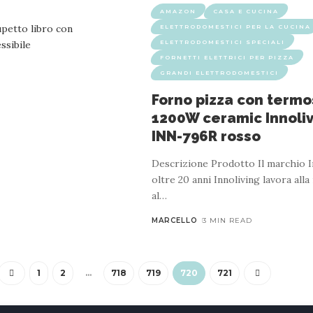
AMAZON
CASA E CUCINA
ELETTRODOMESTICI PER LA CUCINA
ELETTRODOMESTICI SPECIALI
FORNETTI ELETTRICI PER PIZZA
GRANDI ELETTRODOMESTICI
Forno pizza con termo
1200W ceramic Innoli
INN-796R rosso
Descrizione Prodotto Il marchio I
oltre 20 anni Innoliving lavora alla
al
…
MARCELLO
3 MIN READ
1
2
…
718
719
720
721