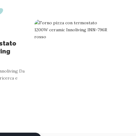
stato
ving
nnoliving Da
 ricerca e