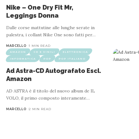
Nike – One Dry Fit Mr,
Leggings Donna
Dalle corse mattutine alle lunghe serate in
palestra, i collant Nike One sono fatti per
…
MARCELLO
1 MIN READ
AMAZON
CD E VINILI
ELETTRONICA
INFORMATICA
POP
POP ITALIANO
Ad Astra-CD Autografato Escl.
Amazon
AD ASTRA è il titolo del nuovo album de IL
VOLO, il primo composto interamente
…
MARCELLO
2 MIN READ