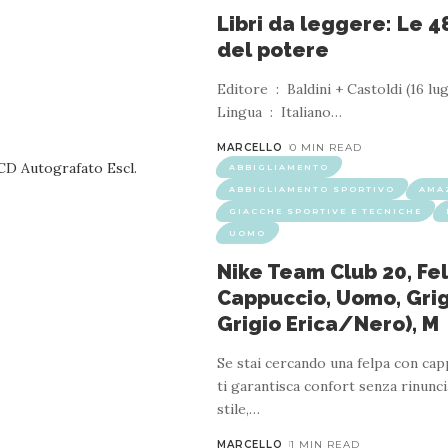
Libri da leggere: Le 4
del potere
Editore ‏ : ‎ Baldini + Castoldi (16 luglio 2018)
Lingua ‏ : ‎ Italiano
…
MARCELLO
0 MIN READ
ABBIGLIAMENTO
ABBIGLIAMENTO SPORTIVO
AMA
GIACCHE SPORTIVE E TECNICHE
UOMO
Nike Team Club 20, Fe
Cappuccio, Uomo, Grig
Grigio Erica/Nero), M
Se stai cercando una felpa con ca
ti garantisca confort senza rinunci
stile,
…
MARCELLO
1 MIN READ