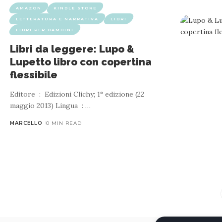
AMAZON
KINDLE STORE
LETTERATURA E NARRATIVA
LIBRI
LIBRI PER BAMBINI
Libri da leggere: Lupo &
Lupetto libro con copertina
flessibile
Editore ‏ : ‎ Edizioni Clichy; 1° edizione (22
maggio 2013) Lingua ‏ : ‎
…
MARCELLO
0 MIN READ