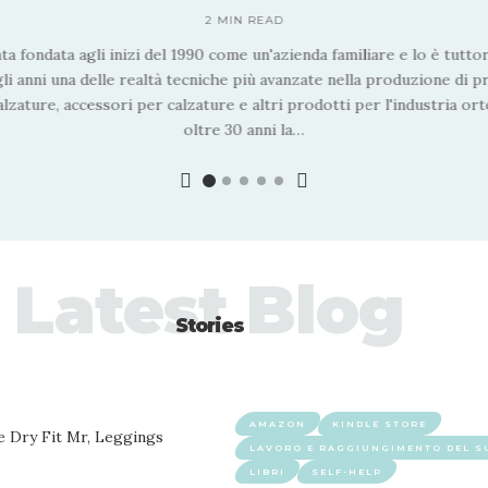
2 MIN READ
ta fondata agli inizi del 1990 come un'azienda familiare e lo è tuttor
li anni una delle realtà tecniche più avanzate nella produzione di p
alzature, accessori per calzature e altri prodotti per l'industria or
oltre 30 anni la
…
Latest Blog
Stories
AMAZON
KINDLE STORE
LAVORO E RAGGIUNGIMENTO DEL 
LIBRI
SELF-HELP