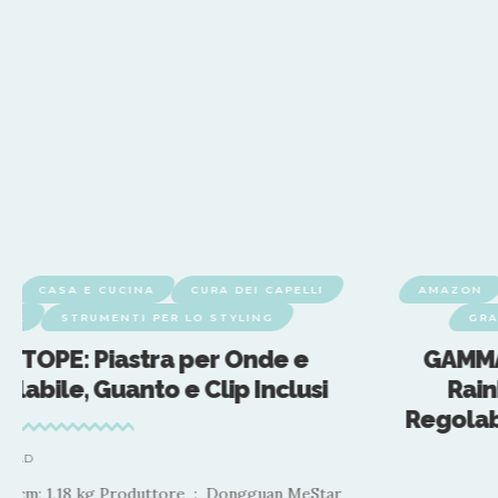
A
CASA E CUCINA
CURA DEI CAPELLI
AMAZON
TRE
STRUMENTI PER LO STYLING
GRA
 BESTOPE: Piastra per Onde e
GAMMAP
labile, Guanto e Clip Inclusi
Rain
Regolab
 READ