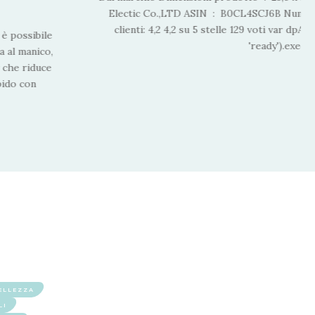
Electic Co.,LTD ASIN ‏ : ‎ B0CL4SCJ6B Numero modello articolo ‏ : ‎ MS-C233 Recensioni dei
clienti: 4,2 4,2 su 5 stelle 129 voti var dp
è possibile
'ready').execut
na al manico,
 che riduce
pido con
ELLEZZA
LI