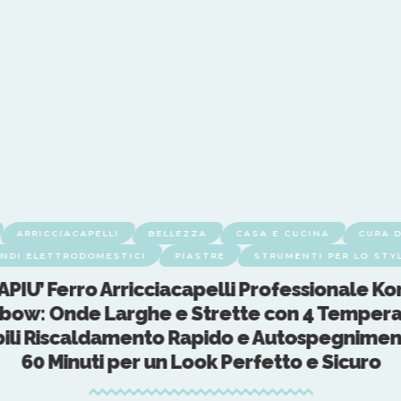
ARRICCIACAPELLI
BELLEZZA
CASA E CUCINA
CURA D
NDI ELETTRODOMESTICI
PIASTRE
STRUMENTI PER LO STY
IU’ Ferro Arricciacapelli Professionale Ko
bow: Onde Larghe e Strette con 4 Temper
ili Riscaldamento Rapido e Autospegnime
60 Minuti per un Look Perfetto e Sicuro