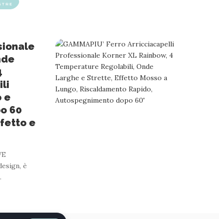
STRE
sionale
nde
4
li
 e
o 60
fetto e
VE
esign, è
…