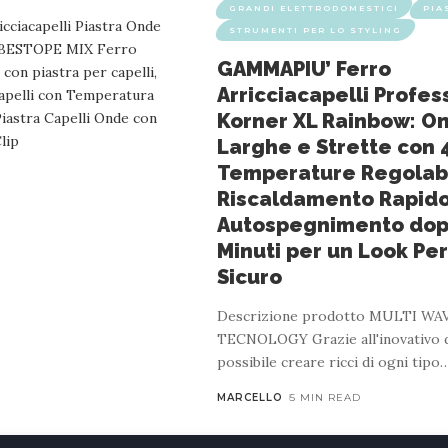
GRANDI ELETTRODOMESTICI
PIA
STRUMENTI PER LO STYLING
GAMMAPIU’ Ferro
Arricciacapelli Profes
Korner XL Rainbow: O
Larghe e Strette con 
Temperature Regolabi
Riscaldamento Rapido
Autospegnimento dop
Minuti per un Look Per
Sicuro
Descrizione prodotto MULTI WA
TECNOLOGY Grazie all'inovativo d
possibile creare ricci di ogni tipo
MARCELLO
5 MIN READ