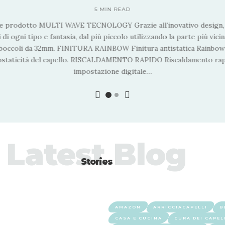
5 MIN READ
e prodotto MULTI WAVE TECNOLOGY Grazie all'inovativo design, 
 di ogni tipo e fantasia, dal più piccolo utilizzando la parte più vici
i boccoli da 32mm. FINITURA RAINBOW Finitura antistatica Rainbow
rostaticità del capello. RISCALDAMENTO RAPIDO Riscaldamento ra
impostazione digitale
…
Latest Blog
Stories
AMAZON
ARRICCIACAPELLI
B
CASA E CUCINA
CURA DEI CAPEL