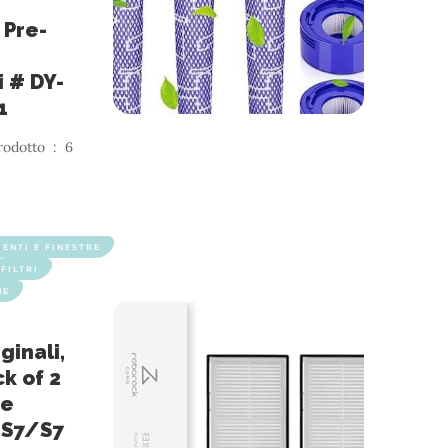
 Pre-
i # DY-
1
o ‏ : ‎ 6
ENTI E FINESTRE
FILTRI
NE
ginali,
ck of 2
ie
/S7/S7