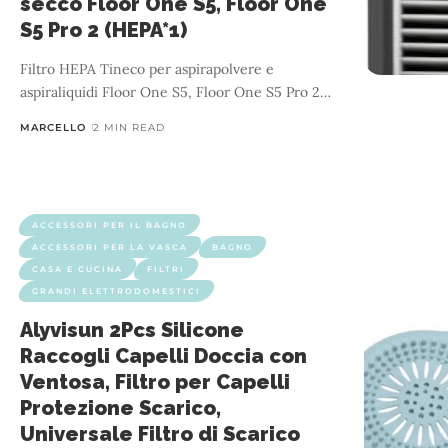
secco Floor One S5, Floor One
S5 Pro 2 (HEPA*1)
Filtro HEPA Tineco per aspirapolvere e
aspiraliquidi Floor One S5, Floor One S5 Pro 2
…
MARCELLO
2 MIN READ
ACCESSORI PER IL BAGNO
ACCESSORI PER LA VASCA
BAGNO
CASA E CUCINA
FILTRI
GRANDI ELETTRODOMESTICI
Alyvisun 2Pcs Silicone
Raccogli Capelli Doccia con
Ventosa, Filtro per Capelli
Protezione Scarico,
Universale Filtro di Scarico