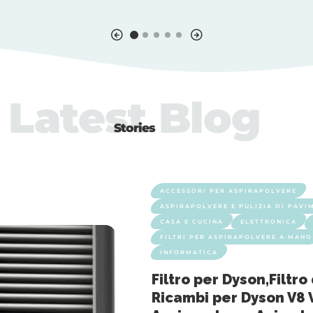
Latest Blog
Stories
ACCESSORI PER ASPIRAPOLVERE
ASPIRAPOLVERE E PULIZIA DI PAVIM
CASA E CUCINA
ELETTRONICA
FILTRI PER ASPIRAPOLVERE A MANO
INFORMATICA
Filtro per Dyson,Filtro 
Ricambi per Dyson V8 