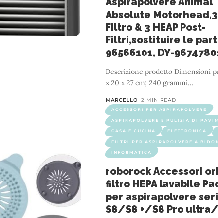
Aspirapolvere Animal
Absolute Motorhead,3
Filtro & 3 HEAP Post-
Filtri,sostituire le part
96566101, DY-9674780
Descrizione prodotto Dimensioni prodott
x 20 x 27 cm; 240 grammi
…
MARCELLO
2 MIN READ
ACCESSORI PER ASPIRAPOLVERE
ASPIRAPOLVERE E PULIZIA DI PAVIM
CASA E CUCINA
ELETTRONICA
FILTRI PER ASPIRAPOLVERE A BIDO
INFORMATICA
roborock Accessori ori
filtro HEPA lavabile Pa
per aspirapolvere ser
S8/S8 +/S8 Pro ultra