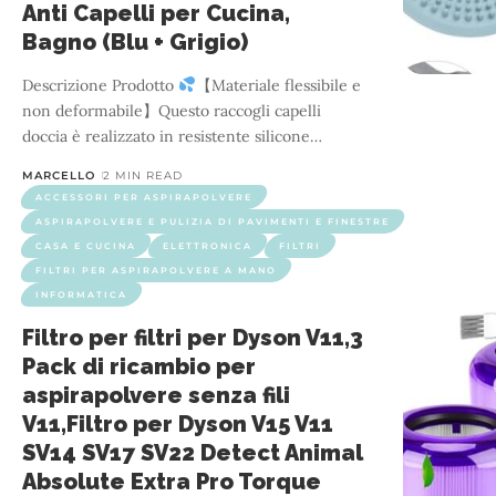
Anti Capelli per Cucina,
Bagno (Blu + Grigio)
Descrizione Prodotto
【Materiale flessibile e
non deformabile】Questo raccogli capelli
doccia è realizzato in resistente silicone
…
MARCELLO
2 MIN READ
ACCESSORI PER ASPIRAPOLVERE
ASPIRAPOLVERE E PULIZIA DI PAVIMENTI E FINESTRE
CASA E CUCINA
ELETTRONICA
FILTRI
FILTRI PER ASPIRAPOLVERE A MANO
INFORMATICA
Filtro per filtri per Dyson V11,3
Pack di ricambio per
aspirapolvere senza fili
V11,Filtro per Dyson V15 V11
SV14 SV17 SV22 Detect Animal
Absolute Extra Pro Torque