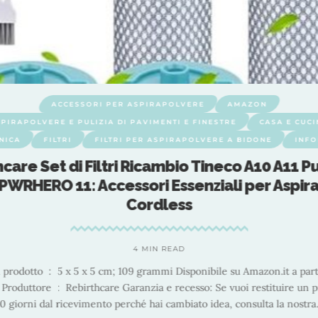
ACCESSORI PER ASPIRAPOLVERE
AMAZON
PIRAPOLVERE E PULIZIA DI PAVIMENTI E FINESTRE
CASA E CUC
NICA
FILTRI
FILTRI PER ASPIRAPOLVERE A BIDONE
INF
 HEPA Compatibili per Tineco Floor ONE S7 PRO:
bio con 5 Filtri per Aspirapolvere a Secco e
3 MIN READ
 compatibili con Tineco Floor ONE S7 PRO, kit di filtri per aspirapolve
cambio 4 filtri Dimensioni prodotto ‏ : ‎ 11,18 x 3,05 x 16,51 cm; 140 grammi