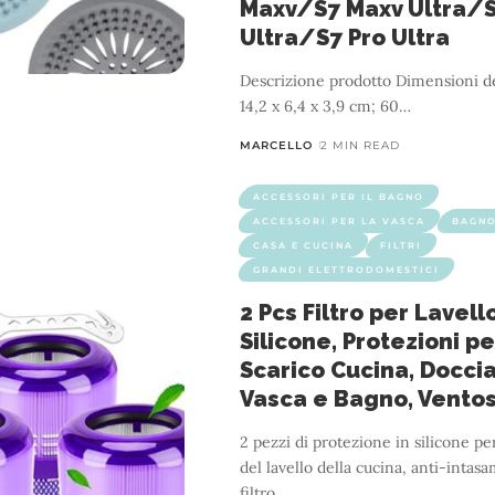
Maxv/S7 Maxv Ultra/
Ultra/S7 Pro Ultra
Descrizione prodotto Dimensioni del co
14,2 x 6,4 x 3,9 cm; 60
…
MARCELLO
2 MIN READ
ACCESSORI PER IL BAGNO
ACCESSORI PER LA VASCA
BAGN
CASA E CUCINA
FILTRI
GRANDI ELETTRODOMESTICI
2 Pcs Filtro per Lavello
Silicone, Protezioni pe
Scarico Cucina, Doccia
Vasca e Bagno, Vento
2 pezzi di protezione in silicone per
del lavello della cucina, anti-intas
filtro
…