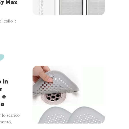
S7 Max
llo ‏ : ‎
O
 in
r
 e
sa
 lo scarico
amento,