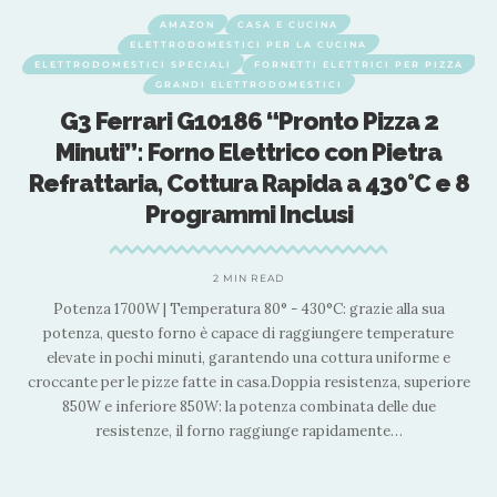
INA
CASA E CUCINA
ELETTRODOMESTICI PER
 CUCINA
ELETTRODOMESTICI SPECIALI
FORNETTI ELE
 ELETTRICI PER PIZZA
GRANDI ELETTRODOMESTICI
TICI
MACOM Just Kitchen 884 Pr
nto Pizza 2
Pizza Oven, Forno Pizza Pro
o con Pietra
da a 430°C e 8
2 MIN READ
usi
Descrizione Prodotto Scopri il nostro Forno Pi
Cuoci la tua pizza fatta in casa in 2 minuti su
refrattaria.Scalda fino a 400°, 1700W.Doppia r
regolabile in modo indipendente . Art. 884 Pr
°C: grazie alla sua
Oven Funzionalità, prestazioni e design compa
iungere temperature
croccante fuori e
…
a cottura uniforme e
a resistenza, superiore
mbinata delle due
rapidamente
…