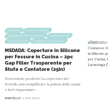
AMAZON
CASA E CUCINA
COPERCHI ANTISCHIZZO
ELETTRONICA
INFORMATICA
UTENSILI DA CUCINA
MSDADA: Coperture in Silicone
per Fessure in Cucina – 2pc
Gap Filler Trasparente per
Stufa e Contatore (25in)
Descrizione prodotto La copertura del
fornello può semplificare la pulizia della cucina
e farti risparmiare
…
MARCELLO
4 MIN READ