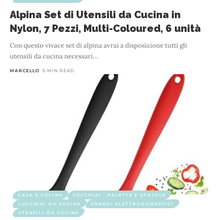
Alpina Set di Utensili da Cucina in
Nylon, 7 Pezzi, Multi-Coloured, 6 unità
Con questo vivace set di alpina avrai a disposizione tutti gli
utensili da cucina necessari
…
MARCELLO
5 MIN READ
CASA E CUCINA
CUCCHIAI - PALETTE E SPATOLE
CUCCHIAI DA CUCINA
GRANDI ELETTRODOMESTICI
UTENSILI DA CUCINA