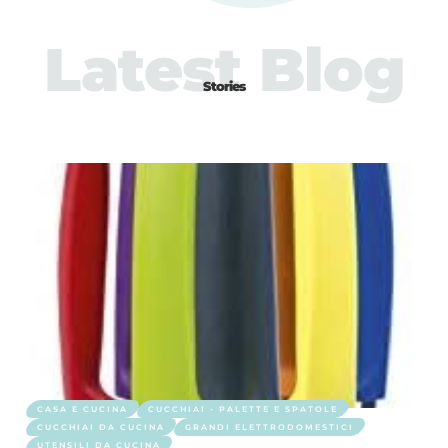
Latest Blog
Stories
CASA E CUCINA
CUCCHIAI - PALETTE E SPATOLE
CUCCHIAI DA CUCINA
GRANDI ELETTRODOMESTICI
UTENSILI DA CUCINA