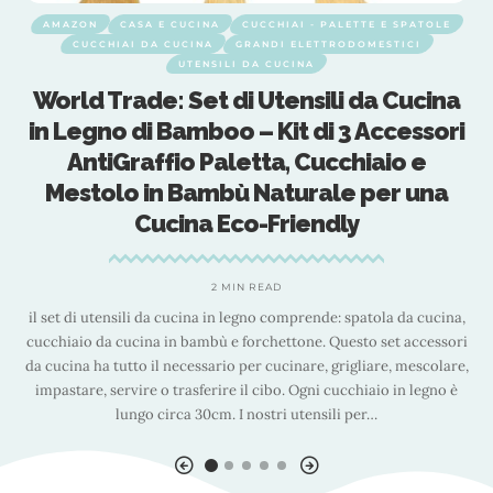
AMAZON
CASA E CUCINA
CUCCHIAI - PALETTE E SPATOLE
CUCCHIAI DA CUCINA
GRANDI ELETTRODOMESTICI
UTENSILI DA CUCINA
World Trade: Set di Utensili da Cucina
in Legno di Bamboo – Kit di 3 Accessori
AntiGraffio Paletta, Cucchiaio e
Mestolo in Bambù Naturale per una
Cucina Eco-Friendly
e
2 MIN READ
il set di utensili da cucina in legno comprende: spatola da cucina,
e
cucchiaio da cucina in bambù e forchettone. Questo set accessori
p
da cucina ha tutto il necessario per cucinare, grigliare, mescolare,
impastare, servire o trasferire il cibo. Ogni cucchiaio in legno è
lungo circa 30cm. I nostri utensili per
…