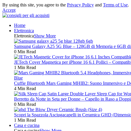
By using this site, you agree to the
Privacy Policy
and
Terms of Use
.
Accept
Home
Elettronica
Elettronica
Show More
Samsung Galaxy A25 5G Blue – 128GB di Memoria e 6GB di RA
0 Min Read
JETech Cover Magnetica per iPhone 16 6.1 Pollici – Compatibi
1 Min Read
Cuffie Bluetooth Mars Gaming MHIB2: Suono Immersivo e Des
4 Min Read
Berretto da Notte in Seta per Donne – Capello in Raso a Doppi
0 Min Read
Scopri la Spazzola Asciugacapelli in Ceramica GHD (Dimensione
1 Min Read
Casa e cucina
Casa e cucina
Show More