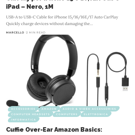
iPad – Nero, 1M
USB-A to USB-C Cable for iPhone 15/16/16E/17 Auto CarPlay
Quickly charge devices without damaging the
…
MARCELLO
2 MIN READ
ACCESSORIES
AMAZON
AUDIO & VIDEO ACCESSORIES
COMPUTER HEADSETS
COMPUTERS
ELETTRONICA
INFORMATICA
Cuffie Over-Ear Amazon Basics: