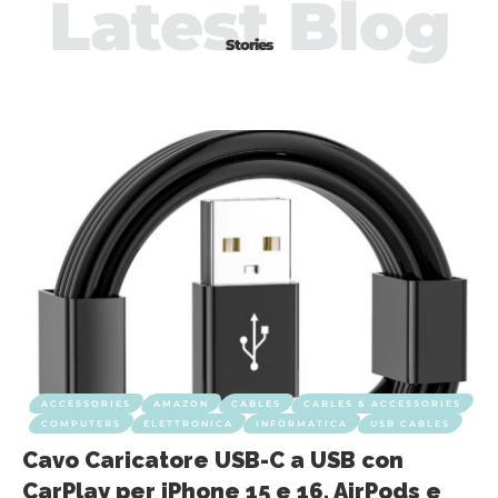
Latest Blog
Stories
ACCESSORIES
AMAZON
CABLES
CABLES & ACCESSORIES
COMPUTERS
ELETTRONICA
INFORMATICA
USB CABLES
Cavo Caricatore USB-C a USB con
CarPlay per iPhone 15 e 16, AirPods e