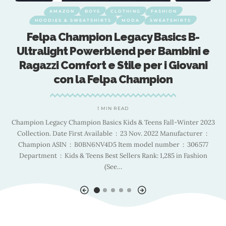
AMAZON
BOYS
CLOTHING
FASHION
HOODIES & SWEATSHIRTS
MODA
SWEATSHIRTS
Felpa Champion Legacy Basics B-
0
Ultralight Powerblend per Bambini e
Ragazzi Comfort e Stile per i Giovani
con la Felpa Champion
1 MIN READ
Champion Legacy Champion Basics Kids & Teens Fall-Winter 2023
Collection. Date First Available ‏ : ‎ 23 Nov. 2022 Manufacturer ‏ : ‎
n
Champion ASIN ‏ : ‎ B0BN6NV4D5 Item model number ‏ : ‎ 306577
n
Department ‏ : ‎ Kids & Teens Best Sellers Rank: 1,285 in Fashion
(See
…