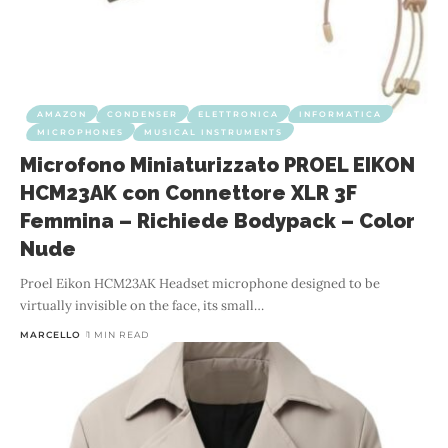
AMAZON
CONDENSER
ELETTRONICA
INFORMATICA
MICROPHONES
MUSICAL INSTRUMENTS
Microfono Miniaturizzato PROEL EIKON
HCM23AK con Connettore XLR 3F
Femmina – Richiede Bodypack – Color
Nude
Proel Eikon HCM23AK Headset microphone designed to be
virtually invisible on the face, its small
…
MARCELLO
1 MIN READ