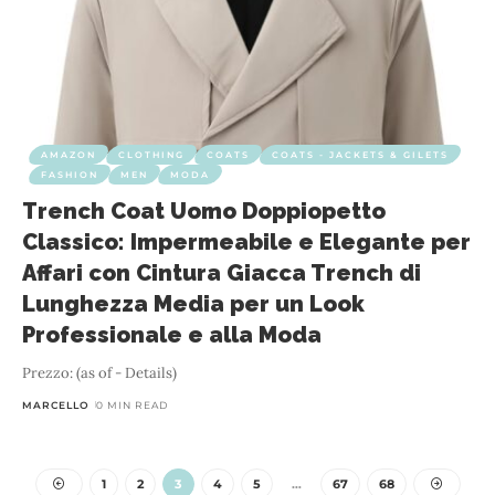
AMAZON
CLOTHING
COATS
COATS - JACKETS & GILETS
FASHION
MEN
MODA
Trench Coat Uomo Doppiopetto
Classico: Impermeabile e Elegante per
Affari con Cintura Giacca Trench di
Lunghezza Media per un Look
Professionale e alla Moda
Prezzo: (as of - Details)
MARCELLO
0 MIN READ
1
2
3
4
5
…
67
68