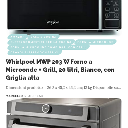
AMAZON
CASA E CUCINA
ELETTRODOMESTICI PER LA CUCINA
FORNI A MICROONDE
FORNI A MICROONDE COMBINATI CON GRILL
GRANDI ELETTRODOMESTICI
Whirlpool MWP 203 W Forno a
Microonde + Grill, 20 litri, Bianco, con
Griglia alta
Dimensioni prodotto ‏ : ‎ 36,3 x 45,2 x 26,2 cm; 13 kg Disponibile su
…
MARCELLO
2 MIN READ