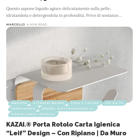
Questo sapone liquido agisce delicatamente sulla pelle,
idratandola e detergendola in profondità. Privo di sostanze
…
MARCELLO
4 MIN READ
AMAZON
ATTREZZI BAGNO
CASA E CUCINA
FAI DA TE
FERRAMENTA
GRANDI ELETTRODOMESTICI
PORTA CARTA IGIENICA
KAZAI.® Porta Rotolo Carta Igienica
“Leif” Design – Con Ripiano | Da Muro