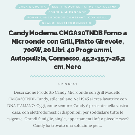
CASA E CUCINA
ELETTRODOMESTICI PER LA CUCINA
FORNI A MICROONDE
FORNI A MICROONDE COMBINATI CON GRILL
GRANDI ELETTRODOMESTICI
Candy Moderna CMGA20TNDB Forno a
Microonde con Grill, Piatto Girevole,
700W, 20 Litri, 40 Programmi,
Autopulizia, Connesso, 45,2×35,7×26,2
cm, Nero
e
6 MIN READ
Descrizione Prodotto Candy Microonde con grill Modello:
CMGA20TNDB Candy, stile italiano Nel 1945 si crea lavatrice con
DNA ITALIANO. Oggi, come sempre, Candy è presente nella vostra
casa, con elettrodomestici disponibili per soddisfare tutte le
i
esigenze. Grandi famiglie, single, appartamenti loft o piccole case?
Candy ha trovato una soluzione per
…