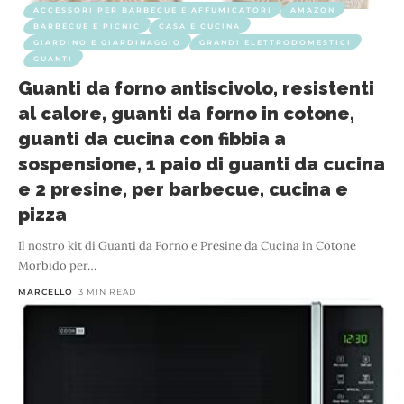
ACCESSORI PER BARBECUE E AFFUMICATORI
AMAZON
BARBECUE E PICNIC
CASA E CUCINA
GIARDINO E GIARDINAGGIO
GRANDI ELETTRODOMESTICI
GUANTI
Guanti da forno antiscivolo, resistenti
al calore, guanti da forno in cotone,
guanti da cucina con fibbia a
sospensione, 1 paio di guanti da cucina
e 2 presine, per barbecue, cucina e
pizza
Il nostro kit di Guanti da Forno e Presine da Cucina in Cotone
Morbido per
…
MARCELLO
3 MIN READ