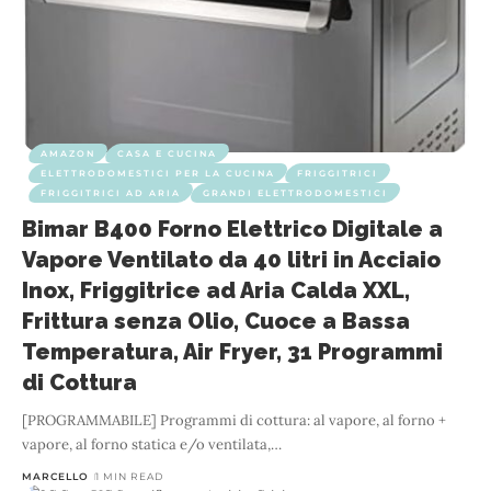
AMAZON
CASA E CUCINA
ELETTRODOMESTICI PER LA CUCINA
FRIGGITRICI
FRIGGITRICI AD ARIA
GRANDI ELETTRODOMESTICI
Bimar B400 Forno Elettrico Digitale a
Vapore Ventilato da 40 litri in Acciaio
Inox, Friggitrice ad Aria Calda XXL,
Frittura senza Olio, Cuoce a Bassa
Temperatura, Air Fryer, 31 Programmi
di Cottura
[PROGRAMMABILE] Programmi di cottura: al vapore, al forno +
vapore, al forno statica e/o ventilata,
…
MARCELLO
1 MIN READ