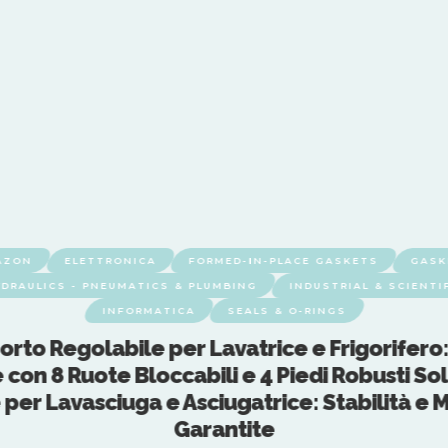
AZON
ELETTRONICA
FORMED-IN-PLACE GASKETS
GASK
DRAULICS - PNEUMATICS & PLUMBING
INDUSTRIAL & SCIENTI
INFORMATICA
SEALS & O-RINGS
rto Regolabile per Lavatrice e Frigorifero
 con 8 Ruote Bloccabili e 4 Piedi Robusti So
 per Lavasciuga e Asciugatrice: Stabilità e M
Garantite