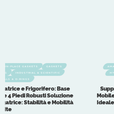
ED-IN-PLACE GASKETS
GASKETS
AM
BING
INDUSTRIAL & SCIENTIFIC
HY
SEALS & O-RINGS
vatrice e Frigorifero: Base
Suppo
i e 4 Piedi Robusti Soluzione
Mobile
gatrice: Stabilità e Mobilità
Ideale
ntite