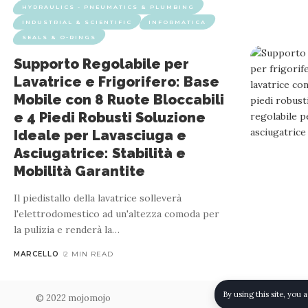
HYDRAULICS - PNEUMATICS & PLUMBING
INDUSTRIAL & SCIENTIFIC
INFORMATICA
SEALS & O-RINGS
Supporto Regolabile per
Lavatrice e Frigorifero: Base
Mobile con 8 Ruote Bloccabili
e 4 Piedi Robusti Soluzione
Ideale per Lavasciuga e
Asciugatrice: Stabilità e
Mobilità Garantite
Il piedistallo della lavatrice solleverà
l'elettrodomestico ad un'altezza comoda per
la pulizia e renderà la
…
MARCELLO
2 MIN READ
By using this site, you 
© 2022 mojomojo