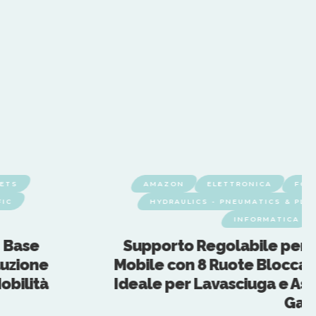
ETS
AMAZON
ELETTRONICA
FOR
FIC
HYDRAULICS - PNEUMATICS & PLU
INFORMATICA
: Base
Supporto Regolabile per La
luzione
Mobile con 8 Ruote Bloccabil
obilità
Ideale per Lavasciuga e Asci
Gara