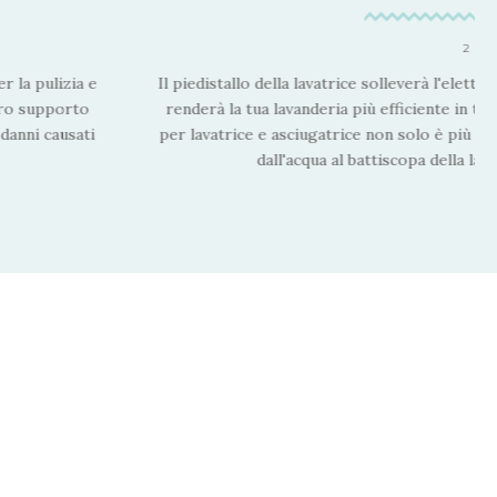
2 MI
r la pulizia e
Il piedistallo della lavatrice solleverà l'elet
stro supporto
renderà la tua lavanderia più efficiente in te
danni causati
per lavatrice e asciugatrice non solo è più pr
dall'acqua al battiscopa della lav