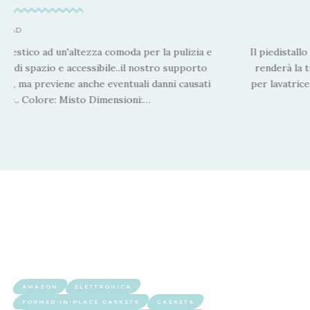
 READ
odomestico ad un'altezza comoda per la pulizia e
Il piedistall
ini di spazio e accessibile..il nostro supporto
renderà la t
tico, ma previene anche eventuali danni causati
per lavatric
trice.. Colore: Misto Dimensioni:
…
AMAZON
ELETTRONICA
FORMED-IN-PLACE GASKETS
GASKETS