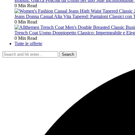
Brandit: Giacca Peacoat da Uomo per uno Stile Inconfondibile S
0 Min Read
Jeans Donna Casual Alta Vita Tapered: Pantaloni Classici con 
0 Min Read
Trench Coat Uomo Doppiopetto Classico: Impermeabile e Elega
0 Min Read
Tutte le offerte