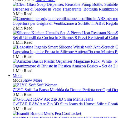
Dispenser di Sapone in Vetro Trasparente: Bottiglia Riutilizza
0 Min Read
Copertura per Griglia di Ventilazione a Soffitto in ABS: Reg
2 Min Read
Set di Utensili da Cucina in Silicone: 8 Pezzi Resistenti al Cal
1 Min Read
Lagostina Ingenio: Frusta in Silicone Antigraffio con Manico 
1 Min Read
Organizzatore di Riviste in Plastica Amazon Basics – Set da 2,
1 Min Read
Moda
Moda
Show More
ZLYC Soft: La Borsa Morbida da Donna Perfetta per Ogni Oc
0 Min Read
G-STAR RAW Arc Zip 3D Slim Jeans da Uomo: Stile e Comfo
0 Min Read