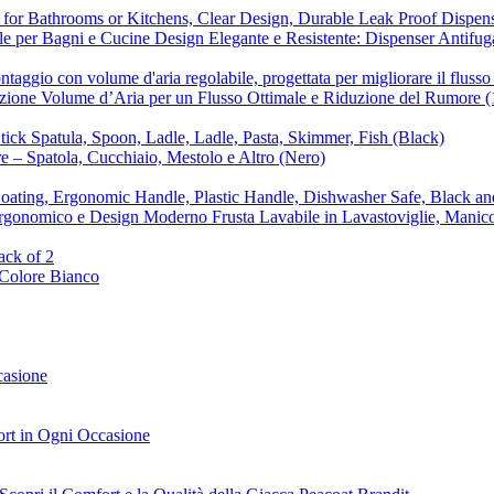
bile per Bagni e Cucine Design Elegante e Resistente: Dispenser Antifug
olazione Volume d’Aria per un Flusso Ottimale e Riduzione del Rumore
ore – Spatola, Cucchiaio, Mestolo e Altro (Nero)
Ergonomico e Design Moderno Frusta Lavabile in Lavastoviglie, Manico
 Colore Bianco
casione
rt in Ogni Occasione