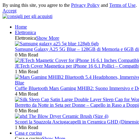
By using this site, you agree to the
Privacy Policy
and
Terms of Use
.
Accept
Home
Elettronica
Elettronica
Show More
Samsung Galaxy A25 5G Blue – 128GB di Memoria e 6GB di RA
0 Min Read
JETech Cover Magnetica per iPhone 16 6.1 Pollici – Compatibi
1 Min Read
Cuffie Bluetooth Mars Gaming MHIB2: Suono Immersivo e Des
4 Min Read
Berretto da Notte in Seta per Donne – Capello in Raso a Doppi
0 Min Read
Scopri la Spazzola Asciugacapelli in Ceramica GHD (Dimensione
1 Min Read
Casa e cucina
Casa e cucina
Show More