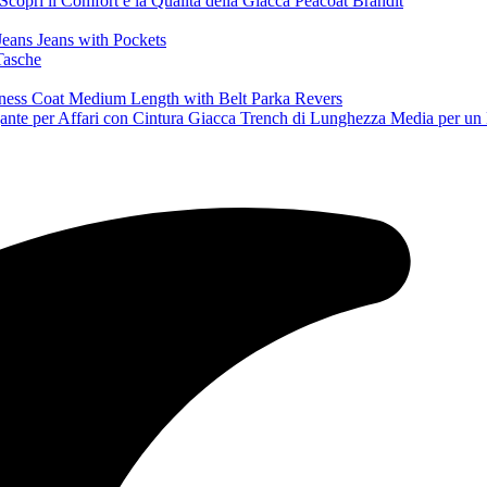
copri il Comfort e la Qualità della Giacca Peacoat Brandit
Tasche
nte per Affari con Cintura Giacca Trench di Lunghezza Media per un 