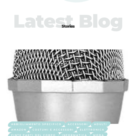
Latest Blog
Stories
ABBIGLIAMENTO SPECIFICO
ACCESSORI
ADULTI
AMAZON
COSTUMI E ACCESSORI
ELETTRONICA
FINTE PARTI DEL CORPO
INFORMATICA
MODA