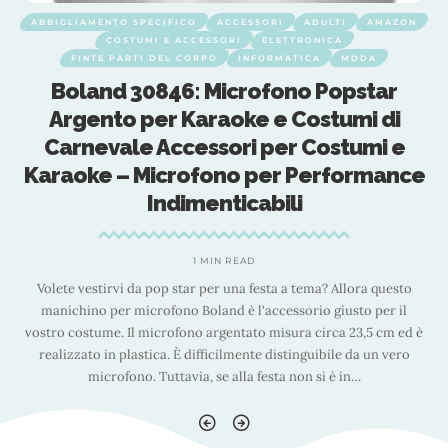
ABBIGLIAMENTO SPECIFICO
ACCESSORI
ADULTI
AMAZON
COSTUMI E ACCESSORI
ELETTRONICA
FINTE PARTI DEL CORPO
INFORMATICA
MODA
Boland 30846: Microfono Popstar
Argento per Karaoke e Costumi di
Carnevale Accessori per Costumi e
e
Karaoke – Microfono per Performance
Indimenticabili
1 MIN READ
Volete vestirvi da pop star per una festa a tema? Allora questo
manichino per microfono Boland è l'accessorio giusto per il
è
vostro costume. Il microfono argentato misura circa 23,5 cm ed è
realizzato in plastica. È difficilmente distinguibile da un vero
microfono. Tuttavia, se alla festa non si è in
…