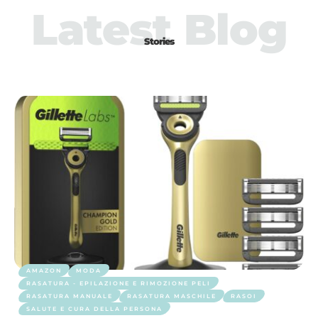
Latest Blog
Stories
AMAZON
MODA
RASATURA - EPILAZIONE E RIMOZIONE PELI
RASATURA MANUALE
RASATURA MASCHILE
RASOI
SALUTE E CURA DELLA PERSONA