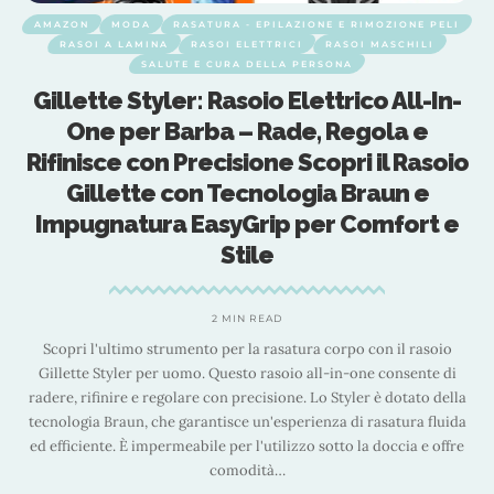
AMAZON
MODA
RASATURA - EPILAZIONE E RIMOZIONE PELI
RASOI A LAMINA
RASOI ELETTRICI
RASOI MASCHILI
SALUTE E CURA DELLA PERSONA
Gillette Styler: Rasoio Elettrico All-In-
One per Barba – Rade, Regola e
o
Rifinisce con Precisione Scopri il Rasoio
Gillette con Tecnologia Braun e
Impugnatura EasyGrip per Comfort e
Stile
2 MIN READ
Scopri l'ultimo strumento per la rasatura corpo con il rasoio
Gillette Styler per uomo. Questo rasoio all-in-one consente di
a
radere, rifinire e regolare con precisione. Lo Styler è dotato della
a
tecnologia Braun, che garantisce un'esperienza di rasatura fluida
e
ed efficiente. È impermeabile per l'utilizzo sotto la doccia e offre
comodità
…