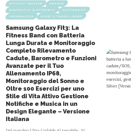
ACTIVITY TRACKER
AMAZON
DISPOSITIVI ELETTRONICI
ELETTRONICA
INFORMATICA
SPORT E TEMPO LIBERO
Samsung Galaxy Fit3: La
Fitness Band con Batteria
Lunga Durata e Monitoraggio
Completo Rilevamento
Cadute, Barometro e Funzioni
Avanzate per il Tuo
Allenamento IP68,
Monitoraggio del Sonno e
Oltre 100 Esercizi per uno
Stile di Vita Attivo Gestione
Notifiche e Musica in un
Design Elegante – Versione
Italiana
Dal marchio Ultra Unfolds AI tascabile, AI