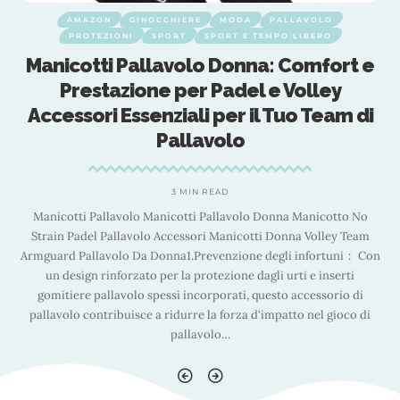
AMAZON
GINOCCHIERE
MODA
PALLAVOLO
PROTEZIONI
SPORT
SPORT E TEMPO LIBERO
e
Manicotti Pallavolo Donna: Comfort e
Prestazione per Padel e Volley
Accessori Essenziali per il Tuo Team di
Pallavolo
3 MIN READ
Manicotti Pallavolo Manicotti Pallavolo Donna Manicotto No
Strain Padel Pallavolo Accessori Manicotti Donna Volley Team
on
Armguard Pallavolo Da Donna1.Prevenzione degli infortuni： Con
A
un design rinforzato per la protezione dagli urti e inserti
gomitiere pallavolo spessi incorporati, questo accessorio di
pallavolo contribuisce a ridurre la forza d'impatto nel gioco di
pallavolo
…