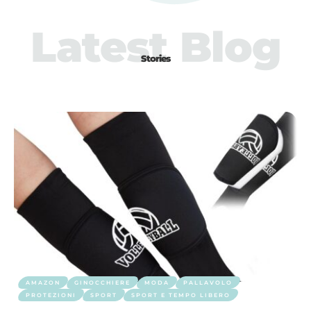
Latest Blog
Stories
AMAZON
GINOCCHIERE
MODA
PALLAVOLO
PROTEZIONI
SPORT
SPORT E TEMPO LIBERO