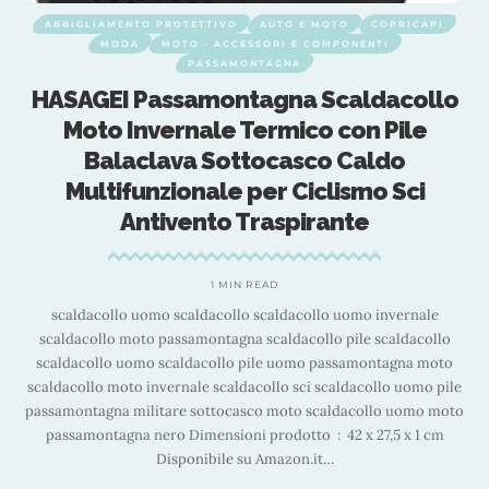
ABBIGLIAMENTO PROTETTIVO
AUTO E MOTO
COPRICAPI
MODA
MOTO - ACCESSORI E COMPONENTI
PASSAMONTAGNA
o
HASAGEI Passamontagna Scaldacollo
Moto Invernale Termico con Pile
Balaclava Sottocasco Caldo
Multifunzionale per Ciclismo Sci
Antivento Traspirante
1 MIN READ
scaldacollo uomo scaldacollo scaldacollo uomo invernale
scaldacollo moto passamontagna scaldacollo pile scaldacollo
scaldacollo uomo scaldacollo pile uomo passamontagna moto
e
scaldacollo moto invernale scaldacollo sci scaldacollo uomo pile
to
passamontagna militare sottocasco moto scaldacollo uomo moto
p
passamontagna nero Dimensioni prodotto ‏ : ‎ 42 x 27,5 x 1 cm
Disponibile su Amazon.it
…