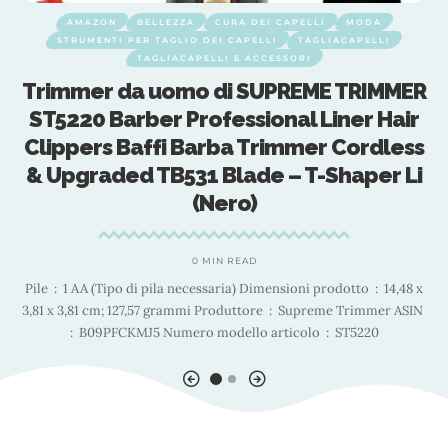
AMAZON
BELLEZZA
CURA DEI CAPELLI
MODA
STRUMENTI PER TAGLIO DEI CAPELLI
TAGLIACAPELLI
TAGLIACAPELLI E ACCESSORI
Trimmer da uomo di SUPREME TRIMMER
ST5220 Barber Professional Liner Hair
Clippers Baffi Barba Trimmer Cordless
& Upgraded TB531 Blade – T-Shaper Li
(Nero)
0 MIN READ
do
r
Pile ‏ : ‎ 1 AA (Tipo di pila necessaria) Dimensioni prodotto ‏ : ‎ 14,48 x
r
3,81 x 3,81 cm; 127,57 grammi Produttore ‏ : ‎ Supreme Trimmer ASIN ‏
: ‎ B09PFCKMJ5 Numero modello articolo ‏ : ‎ ST5220