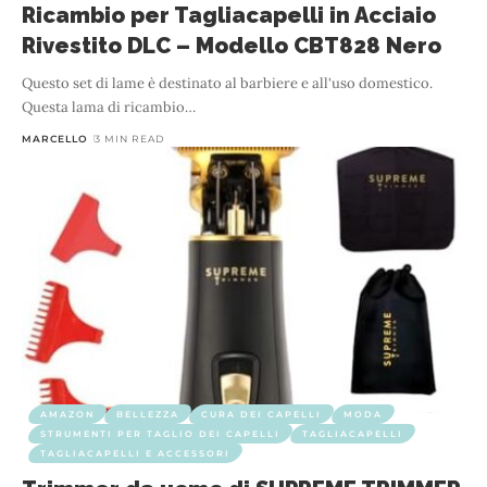
Ricambio per Tagliacapelli in Acciaio
Rivestito DLC – Modello CBT828 Nero
Questo set di lame è destinato al barbiere e all'uso domestico.
Questa lama di ricambio
…
MARCELLO
3 MIN READ
AMAZON
BELLEZZA
CURA DEI CAPELLI
MODA
STRUMENTI PER TAGLIO DEI CAPELLI
TAGLIACAPELLI
TAGLIACAPELLI E ACCESSORI