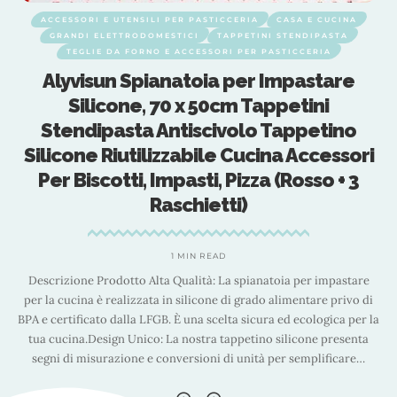
ACCESSORI E UTENSILI PER PASTICCERIA
CASA E CUCINA
GRANDI ELETTRODOMESTICI
TAPPETINI STENDIPASTA
TEGLIE DA FORNO E ACCESSORI PER PASTICCERIA
Alyvisun Spianatoia per Impastare
Silicone, 70 x 50cm Tappetini
Stendipasta Antiscivolo Tappetino
i
Silicone Riutilizzabile Cucina Accessori
Per Biscotti, Impasti, Pizza (Rosso + 3
Raschietti)
1 MIN READ
Descrizione Prodotto Alta Qualità: La spianatoia per impastare
i
per la cucina è realizzata in silicone di grado alimentare privo di
la
BPA e certificato dalla LFGB. È una scelta sicura ed ecologica per la
B
tua cucina.Design Unico: La nostra tappetino silicone presenta
segni di misurazione e conversioni di unità per semplificare
…