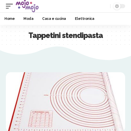
Home
Moda
Casa e cucina
Elettronica
Tappetini stendipasta