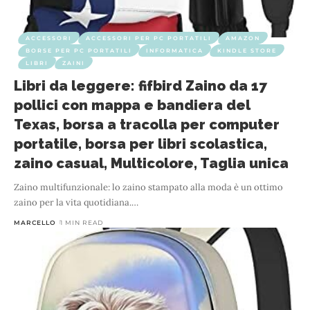
ACCESSORI
ACCESSORI PER PC PORTATILI
AMAZON
BORSE PER PC PORTATILI
INFORMATICA
KINDLE STORE
LIBRI
ZAINI
Libri da leggere: fifbird Zaino da 17
pollici con mappa e bandiera del
Texas, borsa a tracolla per computer
portatile, borsa per libri scolastica,
zaino casual, Multicolore, Taglia unica
Zaino multifunzionale: lo zaino stampato alla moda è un ottimo
zaino per la vita quotidiana.
…
MARCELLO
1 MIN READ