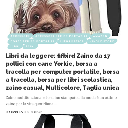
ACCESSORI
ACCESSORI PER PC PORTATILI
AMAZON
BORSE PER PC PORTATILI
INFORMATICA
KINDLE STORE
LIBRI
ZAINI
Libri da leggere: fifbird Zaino da 17
pollici con cane Yorkie, borsa a
tracolla per computer portatile, borsa
a tracolla, borsa per libri scolastica,
zaino casual, Multicolore, Taglia unica
Zaino multifunzionale: lo zaino stampato alla moda è un ottimo
zaino per la vita quotidiana.
…
MARCELLO
1 MIN READ