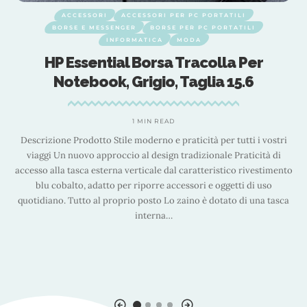
ACCESSORI
ACCESSORI PER PC PORTATILI
BORSE E MESSENGER
BORSE PER PC PORTATILI
INFORMATICA
MODA
n
HP Essential Borsa Tracolla Per
Notebook, Grigio, Taglia 15.6
1 MIN READ
Descrizione Prodotto Stile moderno e praticità per tutti i vostri
viaggi Un nuovo approccio al design tradizionale Praticità di
accesso alla tasca esterna verticale dal caratteristico rivestimento
blu cobalto, adatto per riporre accessori e oggetti di uso
o
quotidiano. Tutto al proprio posto Lo zaino è dotato di una tasca
a,
z
interna
…