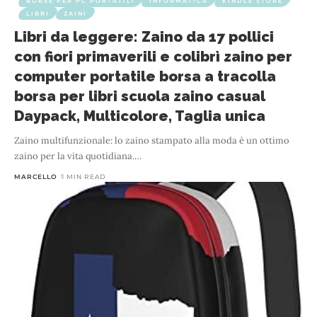
BORSE PER PC PORTATILI
INFORMATICA
KINDLE STORE
LIBRI
ZAINI
Libri da leggere: Zaino da 17 pollici
con fiori primaverili e colibrì zaino per
computer portatile borsa a tracolla
borsa per libri scuola zaino casual
Daypack, Multicolore, Taglia unica
Zaino multifunzionale: lo zaino stampato alla moda è un ottimo
zaino per la vita quotidiana.
…
MARCELLO
1 MIN READ