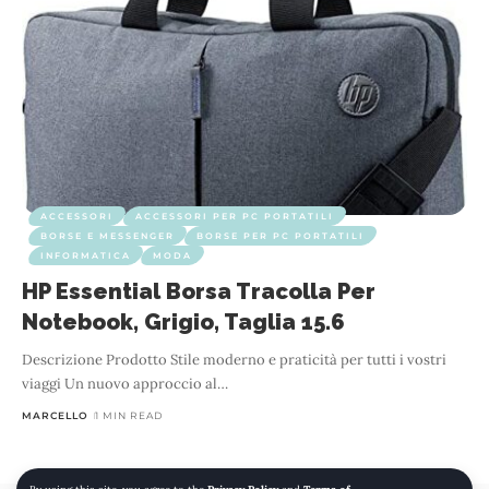
ACCESSORI
ACCESSORI PER PC PORTATILI
BORSE E MESSENGER
BORSE PER PC PORTATILI
INFORMATICA
MODA
HP Essential Borsa Tracolla Per
Notebook, Grigio, Taglia 15.6
Descrizione Prodotto Stile moderno e praticità per tutti i vostri
viaggi Un nuovo approccio al
…
MARCELLO
1 MIN READ