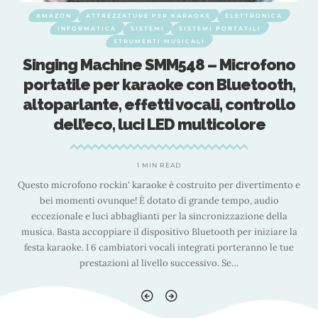
AMAZON
ATTREZZATURE PER KARAOKE
ELETTRONICA
INFORMATICA
SISTEMI
SISTEMI PORTATILI
STRUMENTI MUSICALI
Singing Machine SMM548 – Microfono
portatile per karaoke con Bluetooth,
altoparlante, effetti vocali, controllo
dell’eco, luci LED multicolore
1 MIN READ
e
Questo microfono rockin' karaoke è costruito per divertimento e
bei momenti ovunque! È dotato di grande tempo, audio
eccezionale e luci abbaglianti per la sincronizzazione della
a
musica. Basta accoppiare il dispositivo Bluetooth per iniziare la
festa karaoke. I 6 cambiatori vocali integrati porteranno le tue
prestazioni al livello successivo. Se
…