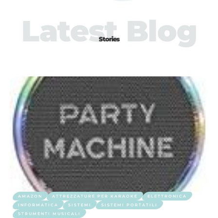
Latest Blog
Stories
AMAZON
ATTREZZATURE PER KARAOKE
ELETTRONICA
INFORMATICA
SISTEMI
SISTEMI PORTATILI
STRUMENTI MUSICALI