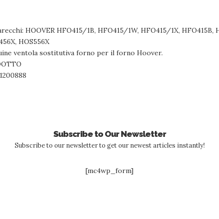
pparecchi: HOOVER HFO415/1B, HFO415/1W, HFO415/1X, HFO415B,
456X, HOS556X
ine ventola sostitutiva forno per il forno Hoover.
DOTTO
91200888
Subscribe to Our Newsletter
Subscribe to our newsletter to get our newest articles instantly!
[mc4wp_form]