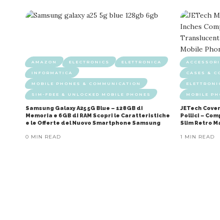
AMAZON
ELECTRONICS
ELETTRONICA
ACCESSORI
INFORMATICA
CASES & C
MOBILE PHONES & COMMUNICATION
ELETTRONI
SIM-FREE & UNLOCKED MOBILE PHONES
MOBILE P
Samsung Galaxy A25 5G Blue – 128GB di
JETech Cover
Memoria e 6GB di RAM Scopri le Caratteristiche
Pollici – Co
e le Offerte del Nuovo Smartphone Samsung
Slim Retro M
0 MIN READ
1 MIN READ