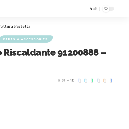
Aa
Cottura Perfetta
PARTS & ACCESSORIES
o Riscaldante 91200888 –
SHARE