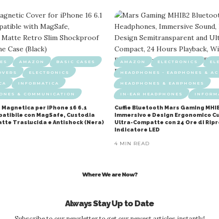
ES
AMAZON
BASIC CASES
AMAZON
ELECTRONICS
EL
OVERS
ELECTRONICS
HEADPHONES - EARPHONES & AC
CA
INFORMATICA
HEADPHONES & EARPHONES
HONES & COMMUNICATION
IN-EAR HEADPHONES
INFORM
 Magnetica per iPhone 16 6.1
Cuffie Bluetooth Mars Gaming MHI
mpatibile con MagSafe, Custodia
Immersivo e Design Ergonomico Cu
atte Traslucida e Antishock (Nera)
Ultra-Compatte con 24 Ore di Rip
Indicatore LED
4 MIN READ
Where We are Now?
Always Stay Up to Date
Subscribe to our newsletter to get our newest articles instantly!