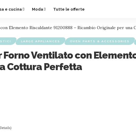
sa e cucina
Moda
Tutte le offerte
 con Elemento Riscaldante 91200888 – Ricambio Originale per una 
STICI
LARGE APPLIANCES
OVEN PARTS & ACCESSORIES
r Forno Ventilato con Element
a Cottura Perfetta
Details
)