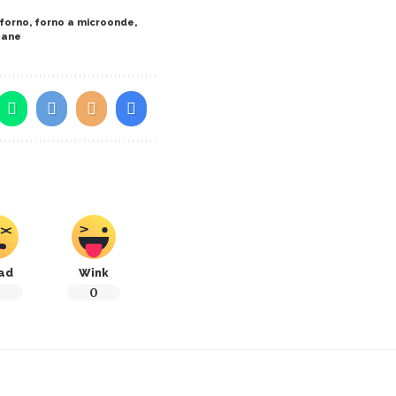
forno
,
forno a microonde
,
pane
ad
Wink
0
0