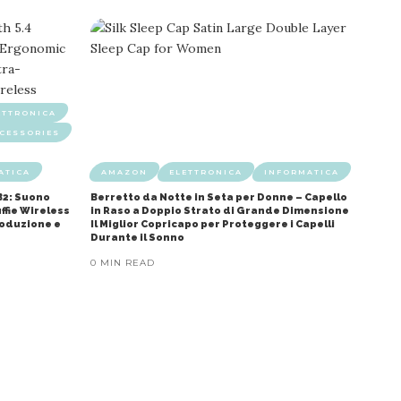
ETTRONICA
CESSORIES
ATICA
AMAZON
ELETTRONICA
INFORMATICA
B2: Suono
Berretto da Notte in Seta per Donne – Capello
ffie Wireless
in Raso a Doppio Strato di Grande Dimensione
roduzione e
Il Miglior Copricapo per Proteggere i Capelli
Durante il Sonno
0 MIN READ