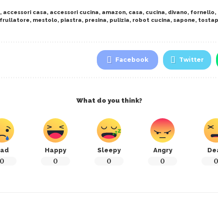
,
accessori casa
,
accessori cucina
,
amazon
,
casa
,
cucina
,
divano
,
fornello
,
frullatore
,
mestolo
,
piastra
,
presina
,
pulizia
,
robot cucina
,
sapone
,
tosta
Facebook
Twitter
What do you think?
ad
Happy
Sleepy
Angry
De
0
0
0
0