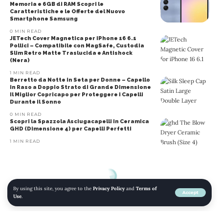
Memoria e 6GB di RAM Scopri le
Caratteristiche e le Offerte del Nuovo
Smartphone Samsung
0 MIN READ
JETech Cover Magnetica per iPhone 16 6.1
Pollici – Compatibile con MagSafe, Custodia
Slim Retro Matte Traslucida e Antishock
(Nera)
1 MIN READ
Berretto da Notte in Seta per Donne – Capello
in Raso a Doppio Strato di Grande Dimensione
Il Miglior Copricapo per Proteggere i Capelli
Durante il Sonno
0 MIN READ
Scopri la Spazzola Asciugacapelli in Ceramica
GHD (Dimensione 4) per Capelli Perfetti
1 MIN READ
By using this site, you agree to the
Privacy Policy
and
Terms of
Accept
Use
.