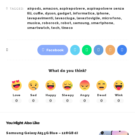
airpods
,
amazon
,
aspirapolvere
,
aspirapolvere senza
TAGGED:
fili
,
cuffie
,
dyson
,
gadget
,
informatica
,
iphone
,
lavapavimenti
,
lavasciuga
,
lavastoviglie
,
microfono
,
musica
,
roborock
,
robot
,
samsung
,
smartphone
,
smartwatch
,
tech
,
tineco
Facebook
What do you think?
Love
Sad
Happy
Sleepy
Angry
Dead
Wink
0
0
0
0
0
0
0
You Might Also Like
Samsung Galaxy A25 5G Blue – 128GB di