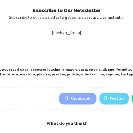
Subscribe to Our Newsletter
Subscribe to our newsletter to get our newest articles instantly!
[mc4wp_form]
,
accessori casa
,
accessori cucina
,
amazon
,
casa
,
cucina
,
divano
,
fornello
,
frullatore
,
mestolo
,
piastra
,
presina
,
pulizia
,
robot cucina
,
sapone
,
tosta
Facebook
Twitter
What do you think?