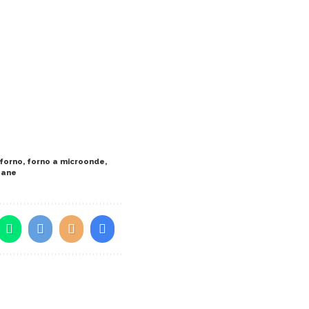
forno
,
forno a microonde
,
pane