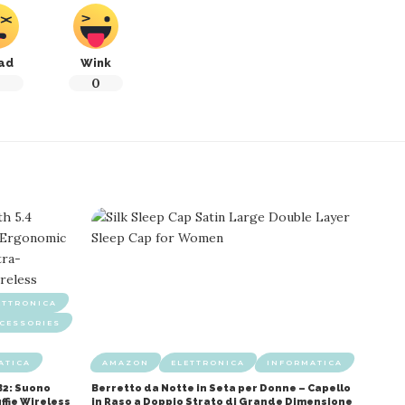
ad
Wink
0
0
ETTRONICA
CESSORIES
ATICA
AMAZON
ELETTRONICA
INFORMATICA
B2: Suono
Berretto da Notte in Seta per Donne – Capello
ffie Wireless
in Raso a Doppio Strato di Grande Dimensione