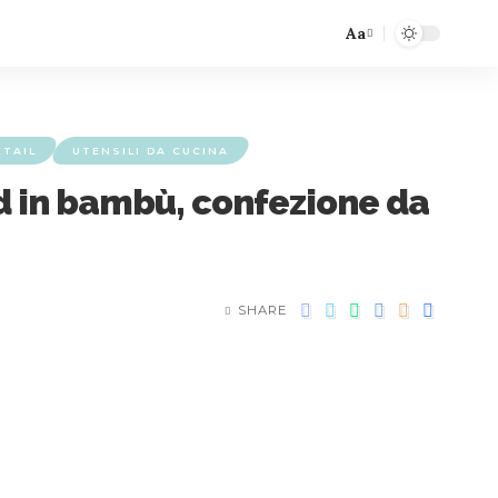
Aa
KTAIL
UTENSILI DA CUCINA
nd in bambù, confezione da
SHARE