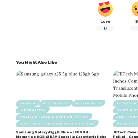
Love
S
0
You Might Also Like
AMAZON
ELECTRONICS
ELETTRONICA
ACCESSORI
INFORMATICA
CASES & C
MOBILE PHONES & COMMUNICATION
ELETTRONI
SIM-FREE & UNLOCKED MOBILE PHONES
MOBILE P
Samsung Galaxy A25 5G Blue – 128GB di
JETech Cover
Memoria e 6GB di RAM Scopri le Caratteristiche
Pollici – Co