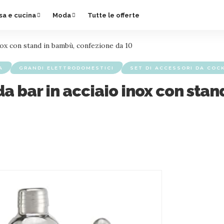
sa e cucina
Moda
Tutte le offerte
nox con stand in bambù, confezione da 10
A
GRANDI ELETTRODOMESTICI
SET DI ACCESSORI DA COC
a bar in acciaio inox con sta