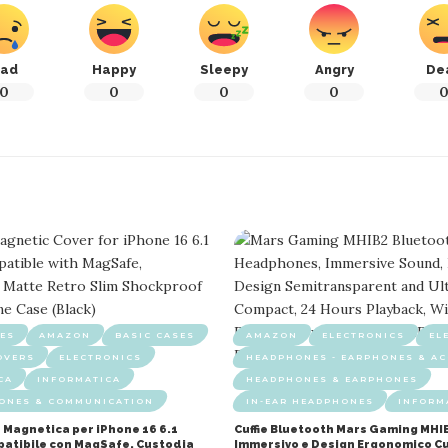
ad
Happy
Sleepy
Angry
De
0
0
0
0
ES
AMAZON
BASIC CASES
AMAZON
ELECTRONICS
EL
OVERS
ELECTRONICS
HEADPHONES - EARPHONES & AC
CA
INFORMATICA
HEADPHONES & EARPHONES
HONES & COMMUNICATION
IN-EAR HEADPHONES
INFORM
 Magnetica per iPhone 16 6.1
Cuffie Bluetooth Mars Gaming MHI
mpatibile con MagSafe, Custodia
Immersivo e Design Ergonomico Cu