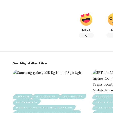
Love
S
0
You Might Also Like
AMAZON
ELECTRONICS
ELETTRONICA
ACCESSORI
INFORMATICA
CASES & C
MOBILE PHONES & COMMUNICATION
ELETTRONI