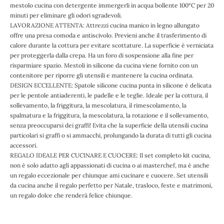
mestolo cucina con detergente immergerli in acqua bollente 100°C per 20
minuti per eliminare gli odori sgradevoli.
LAVORAZIONE ATTENTA: Attrezzi cucina manico in legno allungato
offre una presa comoda e antiscivolo. Previeni anche il trasferimento di
calore durante la cottura per evitare scottature. La superficie è verniciata
per proteggerla dalla crepa. Ha un foro di sospensione alla fine per
risparmiare spazio. Mestoli in silicone da cucina viene fornito con un
contenitore per riporre gli utensili e mantenere la cucina ordinata.
DESIGN ECCELLENTE: Spatole silicone cucina punta in silicone è delicata
per le pentole antiaderenti, le padelle e le teglie. Ideale per la cottura, il
sollevamento, la friggitura, la mescolatura, il rimescolamento, la
spalmatura e la friggitura, la mescolatura, la rotazione e il sollevamento,
senza preoccuparsi dei graffi! Evita che la superficie della utensili cucina
particolari si graffi o si ammacchi, prolungando la durata di tutti gli cucina
accessori.
REGALO IDEALE PER CUCINARE E CUOCERE: Il set completo kit cucina,
non è solo adatto agli appassionati di cucina o ai masterchef, ma è anche
un regalo eccezionale per chiunque ami cucinare e cuocere. Set utensili
da cucina anche il regalo perfetto per Natale, trasloco, feste e matrimoni,
un regalo dolce che renderà felice chiunque.