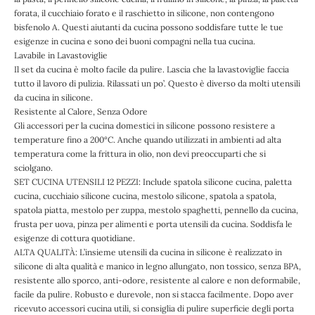
forata, il cucchiaio forato e il raschietto in silicone, non contengono
bisfenolo A. Questi aiutanti da cucina possono soddisfare tutte le tue
esigenze in cucina e sono dei buoni compagni nella tua cucina.
Lavabile in Lavastoviglie
Il set da cucina è molto facile da pulire. Lascia che la lavastoviglie faccia
tutto il lavoro di pulizia. Rilassati un po’. Questo è diverso da molti utensili
da cucina in silicone.
Resistente al Calore, Senza Odore
Gli accessori per la cucina domestici in silicone possono resistere a
temperature fino a 200°C. Anche quando utilizzati in ambienti ad alta
temperatura come la frittura in olio, non devi preoccuparti che si
sciolgano.
SET CUCINA UTENSILI 12 PEZZI: Include spatola silicone cucina, paletta
cucina, cucchiaio silicone cucina, mestolo silicone, spatola a spatola,
spatola piatta, mestolo per zuppa, mestolo spaghetti, pennello da cucina,
frusta per uova, pinza per alimenti e porta utensili da cucina. Soddisfa le
esigenze di cottura quotidiane.
ALTA QUALITÀ: L’insieme utensili da cucina in silicone è realizzato in
silicone di alta qualità e manico in legno allungato, non tossico, senza BPA,
resistente allo sporco, anti-odore, resistente al calore e non deformabile,
facile da pulire. Robusto e durevole, non si stacca facilmente. Dopo aver
ricevuto accessori cucina utili, si consiglia di pulire superficie degli porta