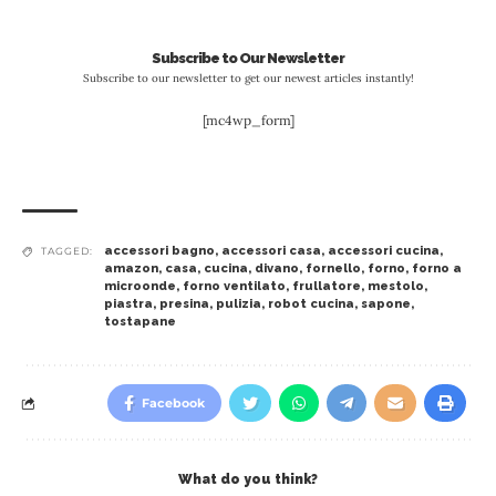
Subscribe to Our Newsletter
Subscribe to our newsletter to get our newest articles instantly!
[mc4wp_form]
accessori bagno
,
accessori casa
,
accessori cucina
,
TAGGED:
amazon
,
casa
,
cucina
,
divano
,
fornello
,
forno
,
forno a
microonde
,
forno ventilato
,
frullatore
,
mestolo
,
piastra
,
presina
,
pulizia
,
robot cucina
,
sapone
,
tostapane
Facebook
What do you think?