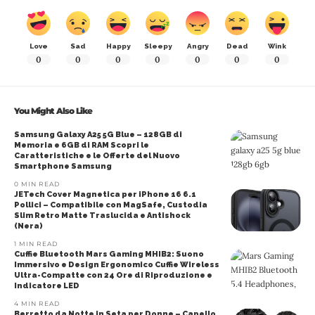
Love
Sad
Happy
Sleepy
Angry
Dead
Wink
0
0
0
0
0
0
0
You Might Also Like
Samsung Galaxy A25 5G Blue – 128GB di
Memoria e 6GB di RAM Scopri le
Caratteristiche e le Offerte del Nuovo
Smartphone Samsung
0 MIN READ
JETech Cover Magnetica per iPhone 16 6.1
Pollici – Compatibile con MagSafe, Custodia
Slim Retro Matte Traslucida e Antishock
(Nera)
1 MIN READ
Cuffie Bluetooth Mars Gaming MHIB2: Suono
Immersivo e Design Ergonomico Cuffie Wireless
Ultra-Compatte con 24 Ore di Riproduzione e
Indicatore LED
4 MIN READ
Berretto da Notte in Seta per Donne – Capello