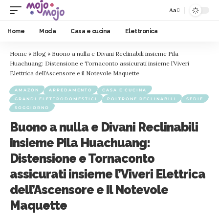
Aa
Home
Moda
Casa e cucina
Elettronica
Home
»
Blog
»
Buono a nulla e Divani Reclinabili insieme Pila
Huachuang: Distensione e Tornaconto assicurati insieme l’Viveri
Elettrica dell’Ascensore e il Notevole Maquette
AMAZON
ARREDAMENTO
CASA E CUCINA
GRANDI ELETTRODOMESTICI
POLTRONE RECLINABILI
SEDIE
SOGGIORNO
Buono a nulla e Divani Reclinabili
insieme Pila Huachuang:
Distensione e Tornaconto
assicurati insieme l’Viveri Elettrica
dell’Ascensore e il Notevole
Maquette