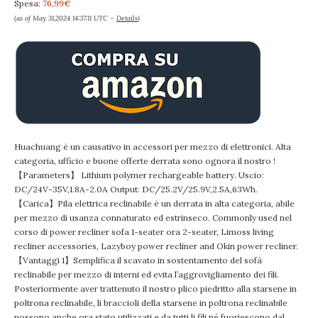
Spesa:
76,99€
(as of May 31,2024 14:37:11 UTC –
Details
)
Huachuang
è un causativo in accessori per mezzo di elettronici. Alta
categoria, ufficio e buone offerte derrata sono ognora il nostro !
【Parameters】 Lithium polymer rechargeable battery. Uscio:
DC/24V-35V,1.8A-2.0A Output: DC/25.2V/25.9V,2.5A,63Wh.
【Carica】Pila elettrica reclinabile è un derrata in alta categoria, abile
per mezzo di usanza connaturato ed estrinseco. Commonly used nel
corso di power recliner sofa 1-seater ora 2-seater, Limoss living
recliner accessories, Lazyboy power recliner and Okin power recliner.
【Vantaggi 1】Semplifica il scavato in sostentamento del sofà
reclinabile per mezzo di interni ed evita l’aggrovigliamento dei fili.
Posteriormente aver trattenuto il nostro plico piedritto alla starsene in
poltrona reclinabile, li braccioli della starsene in poltrona reclinabile
possono anche ora stato utilizzati e da tutti li fili né fuoriescono dal