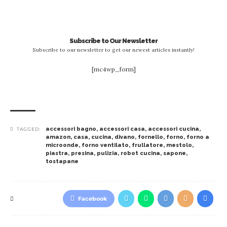
Subscribe to Our Newsletter
Subscribe to our newsletter to get our newest articles instantly!
[mc4wp_form]
accessori bagno
,
accessori casa
,
accessori cucina
,
TAGGED:
amazon
,
casa
,
cucina
,
divano
,
fornello
,
forno
,
forno a
microonde
,
forno ventilato
,
frullatore
,
mestolo
,
piastra
,
presina
,
pulizia
,
robot cucina
,
sapone
,
tostapane
Facebook