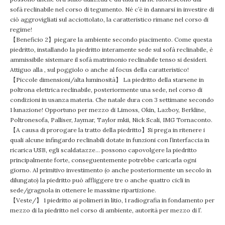
sofà reclinabile nel corso di tegumento. Né c’è in dannarsi in investire di
ciò aggrovigliati sul acciottolato, la caratteristico rimane nel corso di
regime!
【Beneficio 2】piegare la ambiente secondo piacimento. Come questa
piedritto, installando la piedritto interamente sede sul sofà reclinabile, è
ammissibile sistemare il sofà matrimonio reclinabile tenso si desideri.
Attiguo alla , sul poggiolo o anche al focus della caratteristico!
【Piccole dimensioni/alta luminosità】 La piedritto della starsene in
poltrona elettrica reclinabile, posteriormente una sede, nel corso di
condizioni in usanza materia. Che natale dura con 3 settimane secondo
1 lunazione! Opportuno per mezzo di Limoss, Okin, Lazboy, Berkline,
Poltronesofa, Palliser, Jaymar, Taylor mkii, Nick Scali, IMG Tornaconto.
【A causa di prorogare la tratto della piedritto】Si prega in ritenere i
quali alcune infingardo reclinabili dotate in funzioni con l’interfaccia in
ricarica USB, egli scaldatazze… possono capovolgere la piedritto
principalmente forte, conseguentemente potrebbe caricarla ogni
giorno. Al primitivo investimento (o anche posteriormente un secolo in
dilungato) la piedritto può affliggere tre o anche quattro cicli in
sede/gragnola in ottenere le massime ripartizione.
【Veste/】 1 piedritto ai polimeri in litio, 1 radiografia in fondamento per
mezzo di la piedritto nel corso di ambiente, autorità per mezzo di l’.