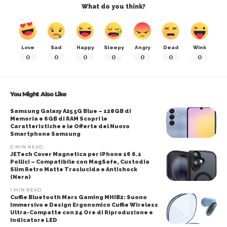
What do you think?
Love
Sad
Happy
Sleepy
Angry
Dead
Wink
0
0
0
0
0
0
0
You Might Also Like
Samsung Galaxy A25 5G Blue – 128GB di
Memoria e 6GB di RAM Scopri le
Caratteristiche e le Offerte del Nuovo
Smartphone Samsung
0 MIN READ
JETech Cover Magnetica per iPhone 16 6.1
Pollici – Compatibile con MagSafe, Custodia
Slim Retro Matte Traslucida e Antishock
(Nera)
1 MIN READ
Cuffie Bluetooth Mars Gaming MHIB2: Suono
Immersivo e Design Ergonomico Cuffie Wireless
Ultra-Compatte con 24 Ore di Riproduzione e
Indicatore LED