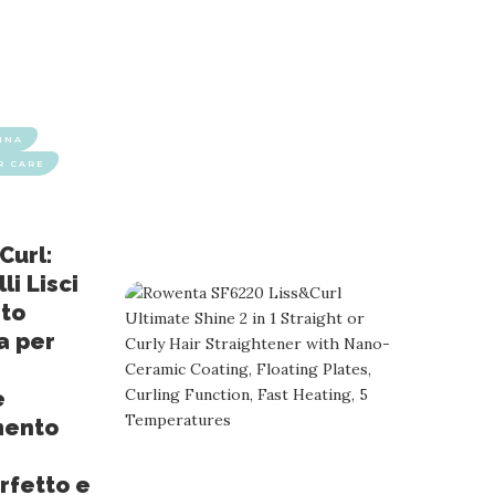
INA
R CARE
Curl:
li Lisci
nto
a per
e
mento
erfetto e