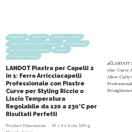
AMAZON
BEAUTY
CASA E CUCINA
GRANDI ELETTRODOMESTICI
HAIR CARE
HAIR STRAIGHTENERS
IRONS
STYLING TOOLS
LANDOT Piastra per Capelli 2
in 1: Ferro Arricciacapelli
Professionale con Piastre
Curve per Styling Riccio o
Liscio Temperatura
Regolabile da 120 a 230°C per
Risultati Perfetti
Product Dimensions ‏ : ‎ 30 x 4 x 4 cm; 500 g