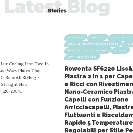
Latest Blog
Stories
AMAZON
BEAUTY
CASA E CUC
GRANDI ELETTRODOMESTICI
HAI
HAIR STRAIGHTENERS
IRONS
STYLING TOOLS
Rowenta SF6220 Liss&
Piastra 2 in 1 per Capel
e Ricci con Rivestime
Nano-Ceramico Piastr
Capelli con Funzione
Arricciacapelli, Piastr
Fluttuanti e Riscalda
Rapido 5 Temperature
Regolabili per Stile P