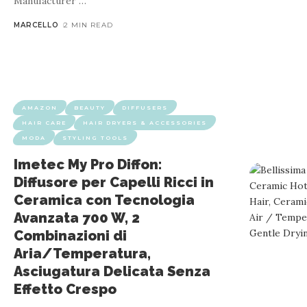
…
MARCELLO
2 MIN READ
AMAZON
BEAUTY
CASA E CUCIN
AMAZON
BEAUTY
DIFFUSERS
HAIR CARE
HAIR DRYERS & ACCESSORIES
VEVOR Piastra per Capelli in Titanio 50.
MODA
STYLING TOOLS
e 11 L
Imetec My Pro Diffon:
Diffusore per Capelli Ricci in
Ceramica con Tecnologia
No Product Dimensions ‏ : ‎ 30.5 x 5.6 x 5.6 cm; 607.81 g Date First Available ‏ : ‎ 25 July 2024 Manufacturer ‏ : ‎ VEVOR ASIN ‏ : ‎ B0D5XLQPXR Item model number ‏ : ‎ LM-177B Best Sellers Rank: 30,371 in
Avanzata 700 W, 2
Combinazioni di
Aria/Temperatura,
Asciugatura Delicata Senza
Effetto Crespo