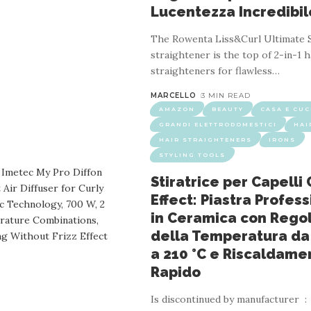
Lucentezza Incredibil
The Rowenta Liss&Curl Ultimate 
straightener is the top of 2-in-1 h
straighteners for flawless
…
MARCELLO
3 MIN READ
A
GRANDI ELETTRODOMESTICI
HAIR CARE
HAIR STRAI
AMAZON
BEAUTY
CASA E CUC
GRANDI ELETTRODOMESTICI
HAI
8mm con Tecnologia agli Ioni Negativi e Inf
HAIR STRAIGHTENERS
IRONS
ivelli di Temperatura per Uso Domestico e in
STYLING TOOLS
Stiratrice per Capelli 
2 MIN READ
Effect: Piastra Profes
in Ceramica con Rego
Beauty (See Top 100 in
…
della Temperatura da 
a 210 °C e Riscaldame
Rapido
Is discontinued by manufacturer ‏ : ‎ No Product