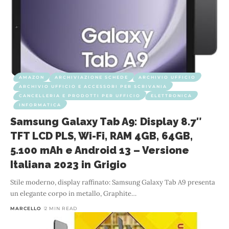
AMAZON
ARCHIVIAZIONE SCHEDE
ARCHIVIO UFFICIO
ARCHIVIO UFFICIO E ACCESSORI PER SCRIVANIA
CANCELLERIA E PRODOTTI PER UFFICIO
ELETTRONICA
INFORMATICA
Samsung Galaxy Tab A9: Display 8.7″
TFT LCD PLS, Wi-Fi, RAM 4GB, 64GB,
5.100 mAh e Android 13 – Versione
Italiana 2023 in Grigio
Stile moderno, display raffinato: Samsung Galaxy Tab A9 presenta
un elegante corpo in metallo, Graphite
…
MARCELLO
2 MIN READ