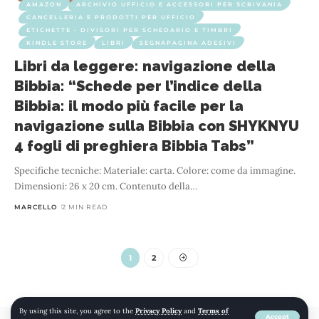
AMAZON
ARCHIVIO UFFICIO E ACCESSORI PER SCRIVANIA
CANCELLERIA E PRODOTTI PER UFFICIO
ETICHETTE - DIVISORI PER SCHEDARIO E TIMBRI
KINDLE STORE
LIBRI
SEGNAPAGINA ADESIVI
Libri da leggere: navigazione della
Bibbia: “Schede per l’indice della
Bibbia: il modo più facile per la
navigazione sulla Bibbia con SHYKNYU
4 fogli di preghiera Bibbia Tabs”
Specifiche tecniche: Materiale: carta. Colore: come da immagine.
Dimensioni: 26 x 20 cm. Contenuto della
…
MARCELLO
2 MIN READ
1
2
By using this site, you agree to the
Privacy Policy
and
Terms of
Accept