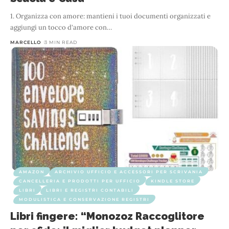
1. Organizza con amore: mantieni i tuoi documenti organizzati e
aggiungi un tocco d'amore con
…
MARCELLO
3 MIN READ
AMAZON
ARCHIVIO UFFICIO E ACCESSORI PER SCRIVANIA
CANCELLERIA E PRODOTTI PER UFFICIO
KINDLE STORE
LIBRI
LIBRI E REGISTRI CONTABILI
MODULISTICA E CONSERVAZIONE REGISTRI
Libri fingere: “Monozoz Raccoglitore