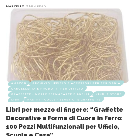
MARCELLO
2 MIN READ
AMAZON
ARCHIVIO UFFICIO E ACCESSORI PER SCRIVANIA
CANCELLERIA E PRODOTTI PER UFFICIO
GRAFFETTE - MOLLE FERMACARTE E ANELLI
KINDLE STORE
LIBRI
NASTRI - COLLE - ELASTICI E GRAFFETTE
Libri per mezzo di fingere: “Graffette
Decorative a Forma di Cuore in Ferro:
100 Pezzi Multifunzionali per Ufficio,
Scuola e Casa”