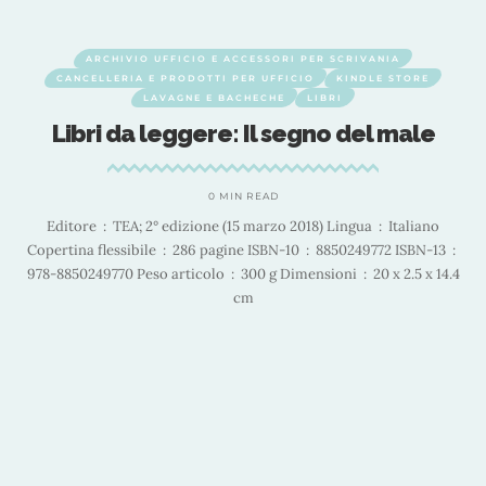
AMAZON
ARCHIVIO UFFICIO
ARCHIVIO UFFICIO E ACCESSORI PER SCRIVANIA
CANCELLERIA E PRODOTTI PER UFFICIO
KINDLE STORE
LIBRI
Libri da leggere: Un incontro inatteso.
Per le Scuole superiori. Con e-book.
Con espansione online (Vol. C)
0 MIN READ
Editore ‏ : ‎ Paravia (16 giugno 2017) Lingua ‏ : ‎ Italiano ISBN-10 ‏ : ‎
8839529055 ISBN-13 ‏ : ‎ 978-8839529053 Peso articolo ‏ : ‎ 520 g