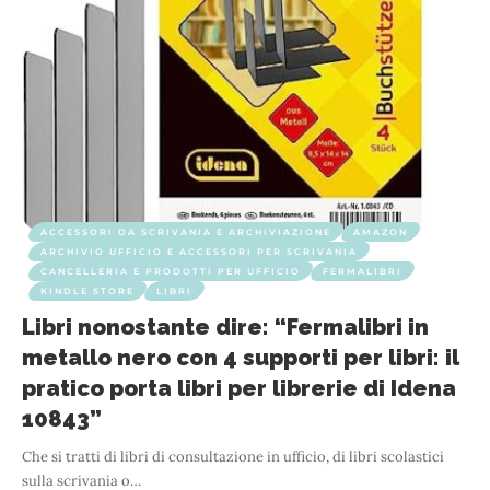
ACCESSORI DA SCRIVANIA E ARCHIVIAZIONE
AMAZON
ARCHIVIO UFFICIO E ACCESSORI PER SCRIVANIA
CANCELLERIA E PRODOTTI PER UFFICIO
FERMALIBRI
KINDLE STORE
LIBRI
Libri nonostante dire: “Fermalibri in
metallo nero con 4 supporti per libri: il
pratico porta libri per librerie di Idena
10843”
Che si tratti di libri di consultazione in ufficio, di libri scolastici
sulla scrivania o
…