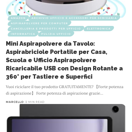
AMAZON
ARCHIVIO UFFICIO E ACCESSORI PER SCRIVANIA
ASPIRAPOLVERE PER COMPUTER
CANCELLERIA E PRODOTTI PER UFFICIO
ELETTRONICA
INFORMATICA
PULIZIA UFFICIO
Mini Aspirapolvere da Tavolo:
Aspirabriciole Portatile per Casa,
Scuola e Ufficio Aspirapolvere
Ricaricabile USB con Design Rotante a
360° per Tastiere e Superfici
Vuoi riciclare il tuo prodotto GRATUITAMENTE? 【Forte potenza
di aspirazione】 Forte potenza di aspirazione grazie
…
MARCELLO
2 MIN READ