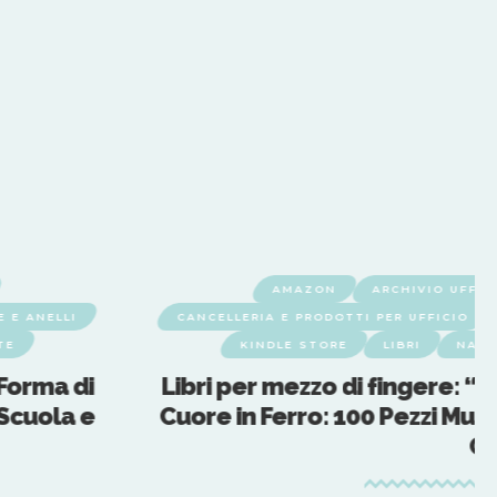
AMAZON
ARCHIVIO UFFIC
 E ANELLI
CANCELLERIA E PRODOTTI PER UFFICIO
TE
KINDLE STORE
LIBRI
NAST
 Forma di
Libri per mezzo di fingere: “
 Scuola e
Cuore in Ferro: 100 Pezzi Mult
Ca