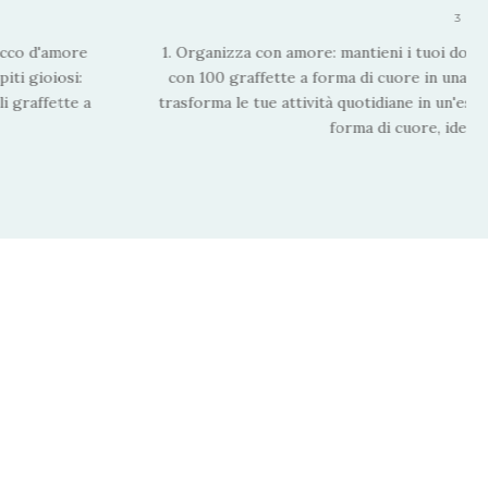
3 MI
occo d'amore
1. Organizza con amore: mantieni i tuoi doc
iti gioiosi:
con 100 graffette a forma di cuore in una c
i graffette a
trasforma le tue attività quotidiane in un'esp
forma di cuore, ideali