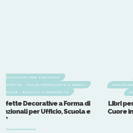
O E ACCESSORI PER SCRIVANIA
GRAFFETTE - MOLLE FERMACARTE E ANELLI
CANCELLE
 - COLLE - ELASTICI E GRAFFETTE
K
raffette Decorative a Forma di
Libri pe
unzionali per Ufficio, Scuola e
Cuore in
sa”