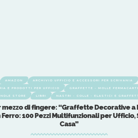
AMAZON
ARCHIVIO UFFICIO E ACCESSORI PER SCRIVANIA
RIA E PRODOTTI PER UFFICIO
GRAFFETTE - MOLLE FERMACARTE
INDLE STORE
LIBRI
NASTRI - COLLE - ELASTICI E GRAFFET
r mezzo di fingere: “Graffette Decorative a
 Ferro: 100 Pezzi Multifunzionali per Ufficio,
Casa”