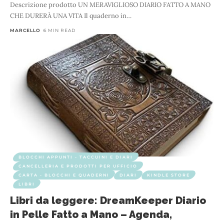
Descrizione prodotto UN MERAVIGLIOSO DIARIO FATTO A MANO
CHE DURERÀ UNA VITA Il quaderno in
…
MARCELLO
6 MIN READ
BLOCCHI APPUNTI - TACCUINI E DIARI
CANCELLERIA E PRODOTTI PER UFFICIO
CARTA - BLOCCHI E QUADERNI
DIARI
KINDLE STORE
LIBRI
Libri da leggere: DreamKeeper Diario
in Pelle Fatto a Mano – Agenda,