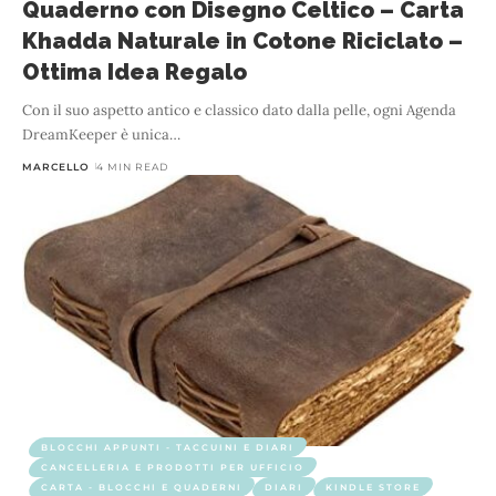
Quaderno con Disegno Celtico – Carta
Khadda Naturale in Cotone Riciclato –
Ottima Idea Regalo
Con il suo aspetto antico e classico dato dalla pelle, ogni Agenda
DreamKeeper è unica
…
MARCELLO
4 MIN READ
BLOCCHI APPUNTI - TACCUINI E DIARI
CANCELLERIA E PRODOTTI PER UFFICIO
CARTA - BLOCCHI E QUADERNI
DIARI
KINDLE STORE