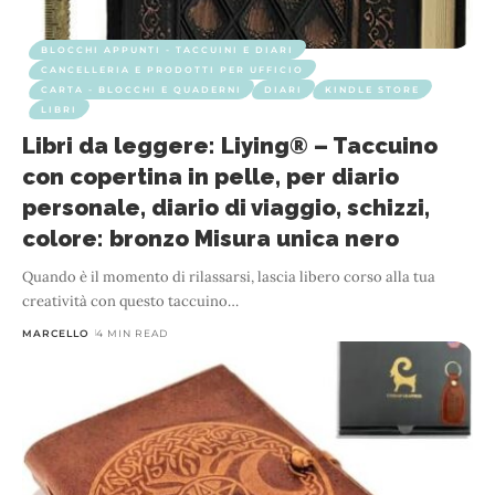
BLOCCHI APPUNTI - TACCUINI E DIARI
CANCELLERIA E PRODOTTI PER UFFICIO
CARTA - BLOCCHI E QUADERNI
DIARI
KINDLE STORE
LIBRI
Libri da leggere: Liying® – Taccuino
con copertina in pelle, per diario
personale, diario di viaggio, schizzi,
colore: bronzo Misura unica nero
Quando è il momento di rilassarsi, lascia libero corso alla tua
creatività con questo taccuino
…
MARCELLO
4 MIN READ