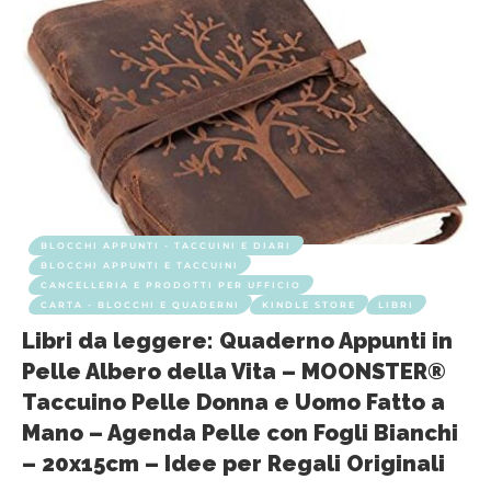
BLOCCHI APPUNTI - TACCUINI E DIARI
BLOCCHI APPUNTI E TACCUINI
CANCELLERIA E PRODOTTI PER UFFICIO
CARTA - BLOCCHI E QUADERNI
KINDLE STORE
LIBRI
Libri da leggere: Quaderno Appunti in
Pelle Albero della Vita – MOONSTER®
Taccuino Pelle Donna e Uomo Fatto a
Mano – Agenda Pelle con Fogli Bianchi
– 20x15cm – Idee per Regali Originali