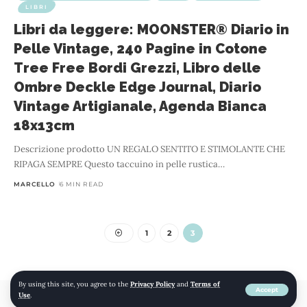
LIBRI
Libri da leggere: MOONSTER® Diario in
Pelle Vintage, 240 Pagine in Cotone
Tree Free Bordi Grezzi, Libro delle
Ombre Deckle Edge Journal, Diario
Vintage Artigianale, Agenda Bianca
18x13cm
Descrizione prodotto UN REGALO SENTITO E STIMOLANTE CHE
RIPAGA SEMPRE Questo taccuino in pelle rustica
…
MARCELLO
6 MIN READ
1
2
3
By using this site, you agree to the
Privacy Policy
and
Terms of
Accept
Use
.
© 2022 mojomojo