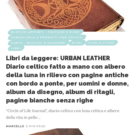
BLOCCHI APPUNTI - TACCUINI E DIARI
CANCELLERIA E PRODOTTI PER UFFICIO
CARTA - BLOCCHI E QUADERNI
DIARI
KINDLE STORE
LIBRI
Libri da leggere: URBAN LEATHER
Diario celtico fatto a mano con albero
della luna in rilievo con pagine antiche
con bordo a ponte, per uomini e donne,
album da disegno, album di ritagli,
pagine bianche senza righe
"Circle of Life Journal", diario celtico con luna celtica e albero
della vita in pelle
…
MARCELLO
5 MIN READ