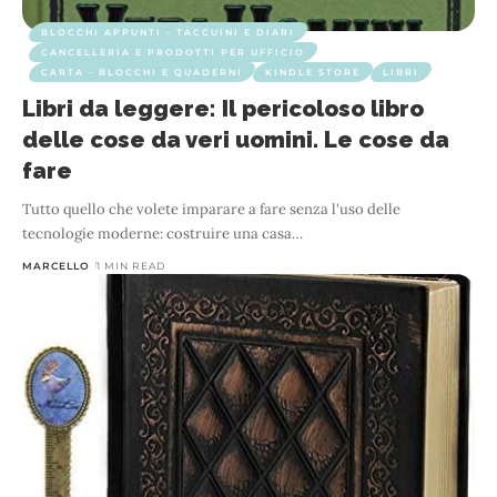
BLOCCHI APPUNTI - TACCUINI E DIARI
CANCELLERIA E PRODOTTI PER UFFICIO
CARTA - BLOCCHI E QUADERNI
KINDLE STORE
LIBRI
Libri da leggere: Il pericoloso libro
delle cose da veri uomini. Le cose da
fare
Tutto quello che volete imparare a fare senza l'uso delle
tecnologie moderne: costruire una casa
…
MARCELLO
1 MIN READ