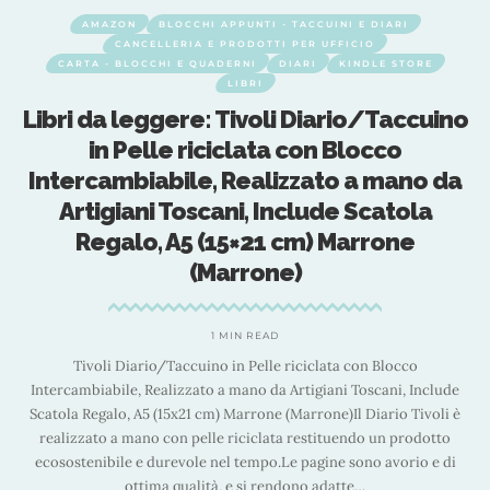
BLOCCHI APPUNTI - TACCUINI E DIARI
CANCELLERIA E PRODOTTI PER UFFICIO
CARTA - BLOCCHI E QUADERNI
DIARI
KINDLE STORE
LIBRI
o
Libri da leggere: MOONSTER® Diario in
Pelle Vintage, 240 Pagine in Cotone
a
Tree Free Bordi Grezzi, Libro delle
Ombre Deckle Edge Journal, Diario
Vintage Artigianale, Agenda Bianca
18x13cm
6 MIN READ
Descrizione prodotto UN REGALO SENTITO E STIMOLANTE CHE
e
RIPAGA SEMPRE Questo taccuino in pelle rustica è il compagno di
è
scrittura perfetto per gli amanti dei diari e per chiunque abbia una
passione per gli oggetti con uno stile antico o vintage. Il diario è
caratterizzato da una particolare copertina rilegata
…