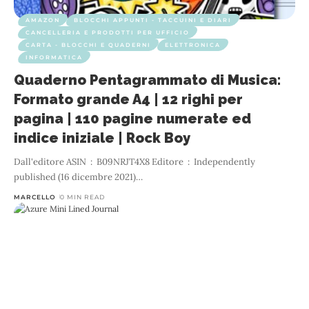
AMAZON
BLOCCHI APPUNTI - TACCUINI E DIARI
CANCELLERIA E PRODOTTI PER UFFICIO
CARTA - BLOCCHI E QUADERNI
ELETTRONICA
INFORMATICA
Quaderno Pentagrammato di Musica:
Formato grande A4 | 12 righi per
pagina | 110 pagine numerate ed
indice iniziale | Rock Boy
Dall'editore ASIN ‏ : ‎ B09NRJT4X8 Editore ‏ : ‎ Independently
published (16 dicembre 2021)
…
MARCELLO
0 MIN READ