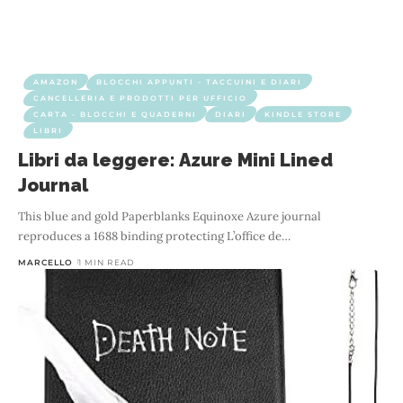
AMAZON
BLOCCHI APPUNTI - TACCUINI E DIARI
CANCELLERIA E PRODOTTI PER UFFICIO
CARTA - BLOCCHI E QUADERNI
DIARI
KINDLE STORE
LIBRI
Libri da leggere: Azure Mini Lined
Journal
This blue and gold Paperblanks Equinoxe Azure journal
reproduces a 1688 binding protecting L’office de
…
MARCELLO
1 MIN READ