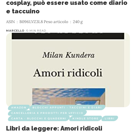
cosplay, può essere usato come diario
e taccuino
ASIN ‏ : ‎ B096LVZ3L8 Peso articolo ‏ : ‎ 240 g
MARCELLO
0 MIN READ
AMAZON
BLOCCHI APPUNTI - TACCUINI E DIARI
CANCELLERIA E PRODOTTI PER UFFICIO
CARTA - BLOCCHI E QUADERNI
KINDLE STORE
LIBRI
Libri da leggere: Amori ridicoli