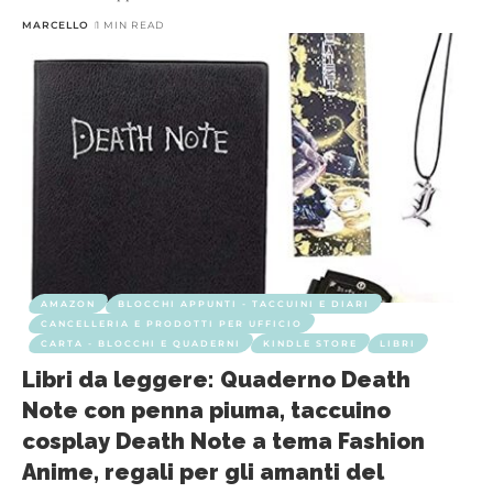
MARCELLO
1 MIN READ
AMAZON
BLOCCHI APPUNTI - TACCUINI E DIARI
CANCELLERIA E PRODOTTI PER UFFICIO
CARTA - BLOCCHI E QUADERNI
KINDLE STORE
LIBRI
Libri da leggere: Quaderno Death
Note con penna piuma, taccuino
cosplay Death Note a tema Fashion
Anime, regali per gli amanti del