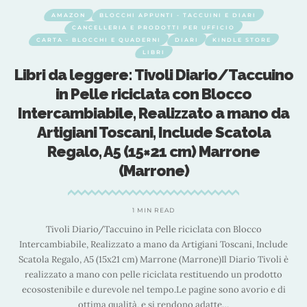
AMAZON
BLOCCHI APPUNTI - TACCUINI E DIARI
CANCELLERIA E PRODOTTI PER UFFICIO
CARTA - BLOCCHI E QUADERNI
DIARI
KINDLE STORE
LIBRI
Libri da leggere: Tivoli Diario/Taccuino
in Pelle riciclata con Blocco
Intercambiabile, Realizzato a mano da
Artigiani Toscani, Include Scatola
Regalo, A5 (15×21 cm) Marrone
(Marrone)
1 MIN READ
Tivoli Diario/Taccuino in Pelle riciclata con Blocco
Intercambiabile, Realizzato a mano da Artigiani Toscani, Include
R
Scatola Regalo, A5 (15x21 cm) Marrone (Marrone)Il Diario Tivoli è
s
realizzato a mano con pelle riciclata restituendo un prodotto
ecosostenibile e durevole nel tempo.Le pagine sono avorio e di
ottima qualità, e si rendono adatte
…