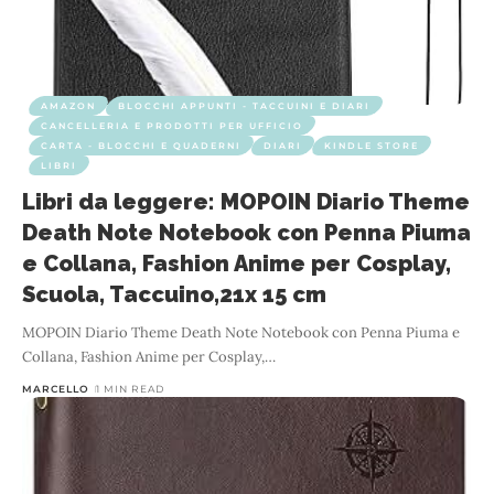
AMAZON
BLOCCHI APPUNTI - TACCUINI E DIARI
CANCELLERIA E PRODOTTI PER UFFICIO
CARTA - BLOCCHI E QUADERNI
DIARI
KINDLE STORE
LIBRI
Libri da leggere: MOPOIN Diario Theme
Death Note Notebook con Penna Piuma
e Collana, Fashion Anime per Cosplay,
Scuola, Taccuino,21x 15 cm
MOPOIN Diario Theme Death Note Notebook con Penna Piuma e
Collana, Fashion Anime per Cosplay,
…
MARCELLO
1 MIN READ