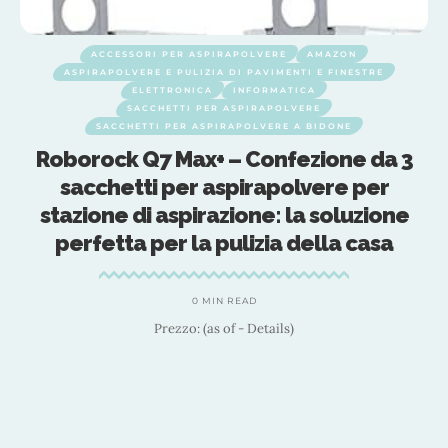
ACCESSORI PER ASPIRAPOLVERE
AMAZON
ASPIRAPOLVERE E PULIZIA DI PAVIMENTI E FINESTRE
ELETTRONICA
INFORMATICA
SACCHETTI PER ASPIRAPOLVERE
SACCHETTI PER ASPIRAPOLVERE A BIDONE
Roborock Q7 Max+ – Confezione da 3
sacchetti per aspirapolvere per
stazione di aspirazione: la soluzione
perfetta per la pulizia della casa
a
0 MIN READ
Prezzo: (as of - Details)
D