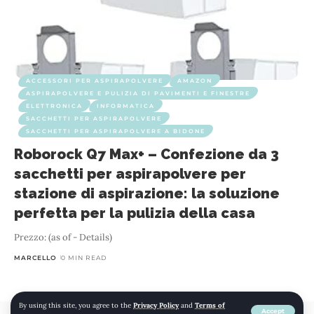
ACCESSORI PER ASPIRAPOLVERE
AMAZON
ASPIRAPOLVERE E PULIZIA DI PAVIMENTI E FINESTRE
ELETTRONICA
INFORMATICA
SACCHETTI PER ASPIRAPOLVERE
SACCHETTI PER ASPIRAPOLVERE A BIDONE
Roborock Q7 Max+ – Confezione da 3
sacchetti per aspirapolvere per
stazione di aspirazione: la soluzione
perfetta per la pulizia della casa
Prezzo: (as of - Details)
MARCELLO
0 MIN READ
By using this site, you agree to the
Privacy Policy
and
Terms of
Accept