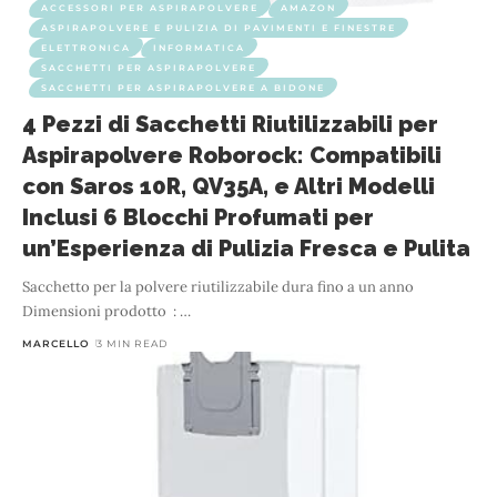
ACCESSORI PER ASPIRAPOLVERE
AMAZON
ASPIRAPOLVERE E PULIZIA DI PAVIMENTI E FINESTRE
ELETTRONICA
INFORMATICA
SACCHETTI PER ASPIRAPOLVERE
SACCHETTI PER ASPIRAPOLVERE A BIDONE
4 Pezzi di Sacchetti Riutilizzabili per
Aspirapolvere Roborock: Compatibili
con Saros 10R, QV35A, e Altri Modelli
Inclusi 6 Blocchi Profumati per
un’Esperienza di Pulizia Fresca e Pulita
Sacchetto per la polvere riutilizzabile dura fino a un anno
Dimensioni prodotto ‏ : ‎
…
MARCELLO
3 MIN READ