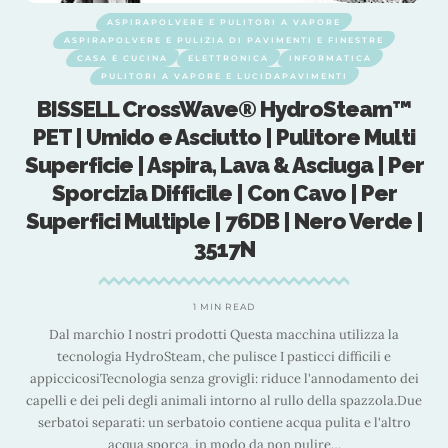
ASPIRAPOLVERE E PULITORI A VAPORE
ASPIRAPOLVERE E PULIZIA DI PAVIMENTI E FINESTRE
CASA E CUCINA
ELETTRONICA
INFORMATICA
PULITORI A VAPORE E LUCIDAPAVIMENTI
BISSELL CrossWave® HydroSteam™
PET | Umido e Asciutto | Pulitore Multi
Superficie | Aspira, Lava & Asciuga | Per
Sporcizia Difficile | Con Cavo | Per
Superfici Multiple | 76DB | Nero Verde |
3517N
e
1 MIN READ
Dal marchio I nostri prodotti Questa macchina utilizza la
tecnologia HydroSteam, che pulisce I pasticci difficili e
lo
appiccicosiTecnologia senza grovigli: riduce l'annodamento dei
6
capelli e dei peli degli animali intorno al rullo della spazzola.Due
serbatoi separati: un serbatoio contiene acqua pulita e l'altro
acqua sporca, in modo da non pulire
…