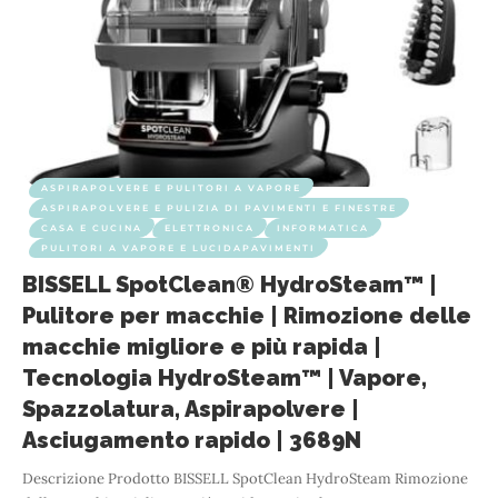
ASPIRAPOLVERE E PULITORI A VAPORE
ASPIRAPOLVERE E PULIZIA DI PAVIMENTI E FINESTRE
CASA E CUCINA
ELETTRONICA
INFORMATICA
PULITORI A VAPORE E LUCIDAPAVIMENTI
BISSELL SpotClean® HydroSteam™ |
Pulitore per macchie | Rimozione delle
macchie migliore e più rapida |
Tecnologia HydroSteam™ | Vapore,
Spazzolatura, Aspirapolvere |
Asciugamento rapido | 3689N
Descrizione Prodotto BISSELL SpotClean HydroSteam Rimozione