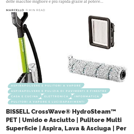
delle macchie migliore e più rapida grazie al potere
…
MARCELLO
3 MIN READ
ASPIRAPOLVERE E PULITORI A VAPORE
ASPIRAPOLVERE E PULIZIA DI PAVIMENTI E FINESTRE
CASA E CUCINA
ELETTRONICA
INFORMATICA
PULITORI A VAPORE E LUCIDAPAVIMENTI
BISSELL CrossWave® HydroSteam™
PET | Umido e Asciutto | Pulitore Multi
Superficie | Aspira, Lava & Asciuga | Per