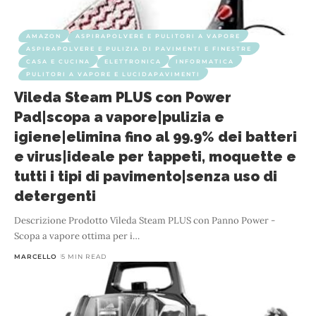
AMAZON
ASPIRAPOLVERE E PULITORI A VAPORE
ASPIRAPOLVERE E PULIZIA DI PAVIMENTI E FINESTRE
CASA E CUCINA
ELETTRONICA
INFORMATICA
PULITORI A VAPORE E LUCIDAPAVIMENTI
Vileda Steam PLUS con Power
Pad|scopa a vapore|pulizia e
igiene|elimina fino al 99.9% dei batteri
e virus|ideale per tappeti, moquette e
tutti i tipi di pavimento|senza uso di
detergenti
Descrizione Prodotto Vileda Steam PLUS con Panno Power -
Scopa a vapore ottima per i
…
MARCELLO
5 MIN READ