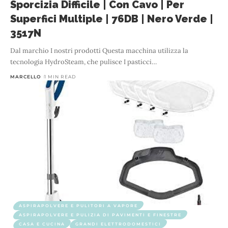
Sporcizia Difficile | Con Cavo | Per
Superfici Multiple | 76DB | Nero Verde |
3517N
Dal marchio I nostri prodotti Questa macchina utilizza la
tecnologia HydroSteam, che pulisce I pasticci
…
MARCELLO
1 MIN READ
ASPIRAPOLVERE E PULITORI A VAPORE
ASPIRAPOLVERE E PULIZIA DI PAVIMENTI E FINESTRE
CASA E CUCINA
GRANDI ELETTRODOMESTICI