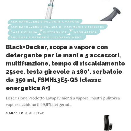
ASPIRAPOLVERE E PULITORI A VAPORE
ASPIRAPOLVERE E PULIZIA DI PAVIMENTI E FINESTRE
CASA E CUCINA
ELETTRONICA
INFORMATICA
PULITORI A VAPORE E LUCIDAPAVIMENTI
Black+Decker, scopa a vapore con
detergente per le mani e 5 accessori,
multifunzione, tempo di riscaldamento
25sec, testa girevole a 180°, serbatoio
da 350 ml, FSMH13E5-QS [classe
energetica A+]
Descrizione Prodotto Lavapavimenti a vapore I nostri pulitori a
vapore uccidono il 99,9% dei germi
…
MARCELLO
4 MIN READ