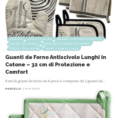
AMAZON
CASA E CUCINA
GRANDI ELETTRODOMESTICI
GUANTI DA FORNO
PRESINE E GUANTI DA FORNO
TESSILI DA CUCINA
TESSILI PER LA CASA
Guanti da Forno Antiscivolo Lunghi in
Cotone – 32 cm di Protezione e
Comfort
Il set di guanti da forno da 6 pezzi è composto da 2 guanti da
…
MARCELLO
2 MIN READ