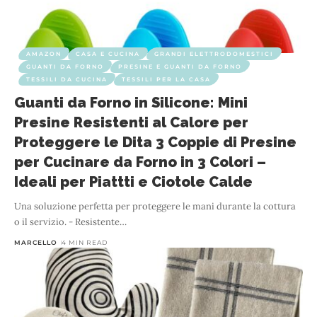
AMAZON
CASA E CUCINA
GRANDI ELETTRODOMESTICI
GUANTI DA FORNO
PRESINE E GUANTI DA FORNO
TESSILI DA CUCINA
TESSILI PER LA CASA
Guanti da Forno in Silicone: Mini
Presine Resistenti al Calore per
Proteggere le Dita 3 Coppie di Presine
per Cucinare da Forno in 3 Colori –
Ideali per Piattti e Ciotole Calde
Una soluzione perfetta per proteggere le mani durante la cottura
o il servizio. - Resistente
…
MARCELLO
4 MIN READ