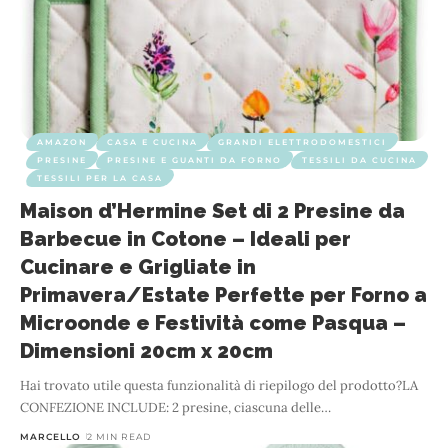
AMAZON
CASA E CUCINA
GRANDI ELETTRODOMESTICI
PRESINE
PRESINE E GUANTI DA FORNO
TESSILI DA CUCINA
TESSILI PER LA CASA
Maison d’Hermine Set di 2 Presine da
Barbecue in Cotone – Ideali per
Cucinare e Grigliate in
Primavera/Estate Perfette per Forno a
Microonde e Festività come Pasqua –
Dimensioni 20cm x 20cm
Hai trovato utile questa funzionalità di riepilogo del prodotto?LA
CONFEZIONE INCLUDE: 2 presine, ciascuna delle
…
MARCELLO
2 MIN READ