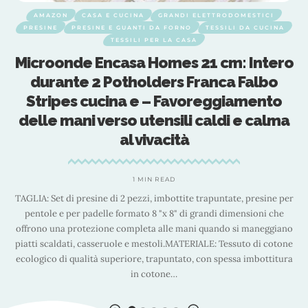
ELETTRODOMESTICI
CASA E CUCINA
GRANDI ELETTRODOMESTI
TESSILI DA CUCINA
PRESINE E GUANTI DA FORNO
TESSILI
A
TESSILI PER LA CASA
21 cm: Intero
ZENZERO® – Coppia Pres
ranca Falbo
SILICONE – Forma rettan
oreggiamento
1Coppia – Colori Assortit
 caldi e calma
CASUALE) (In Coppi
1 MIN READ
Quantità: 1 Coppia (2pz come da titolo) – Color
CASUALE) Materiale: SILICONE (materiali certific
 trapuntate, presine per
con il calore) Specifiche: Forma Rettangolare
grandi dimensioni che
Misure: VEDI FOTO (per ciascuna delle nostre o
i quando si maneggiano
in foto le misure prodotto) Prodotto MADE in PR
IALE: Tessuto di cotone
ZENZERO
…
 con spessa imbottitura