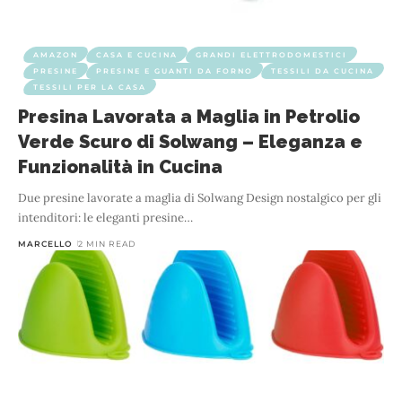
AMAZON
CASA E CUCINA
GRANDI ELETTRODOMESTICI
PRESINE
PRESINE E GUANTI DA FORNO
TESSILI DA CUCINA
TESSILI PER LA CASA
Presina Lavorata a Maglia in Petrolio
Verde Scuro di Solwang – Eleganza e
Funzionalità in Cucina
Due presine lavorate a maglia di Solwang Design nostalgico per gli
intenditori: le eleganti presine
…
MARCELLO
2 MIN READ