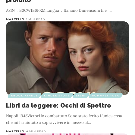
ASIN ‏ : ‎ B0CW1B6PXM Lingua ‏ : ‎ Italiano Dimensioni file ‏ : ‎
…
MARCELLO
1 MIN READ
EBOOK KINDLE
KINDLE STORE
LIBRI
ROMANZI ROSA
Libri da leggere: Occhi di Spettro
Napoli 1948VictorHo combattuto.Sono stato ferito.L’unica cosa
che mi ha aiutato a sopravvivere in mezzo al
…
MARCELLO
4 MIN READ