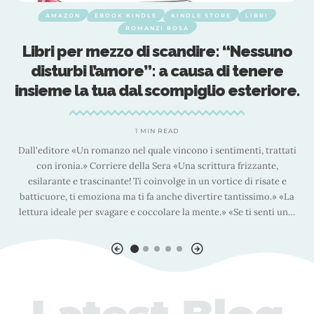
AMAZON
EBOOK KINDLE
KINDLE STORE
LIBRI
ROMANZI ROSA
i
Libri per mezzo di scandire: “Nessuno
disturbi l’amore”: a causa di tenere
a
insieme la tua dal scompiglio esteriore.
1 MIN READ
c
Dall'editore «Un romanzo nel quale vincono i sentimenti, trattati
f
con ironia.» Corriere della Sera «Una scrittura frizzante,
esilarante e trascinante! Ti coinvolge in un vortice di risate e
69
batticuore, ti emoziona ma ti fa anche divertire tantissimo.» «La
La
lettura ideale per svagare e coccolare la mente.» «Se ti senti un
…