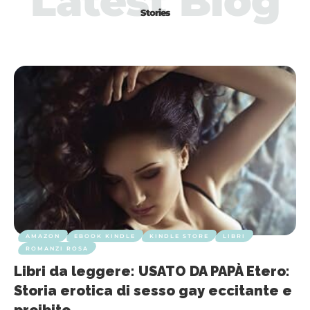
Latest Blog
Stories
AMAZON
EBOOK KINDLE
KINDLE STORE
LIBRI
ROMANZI ROSA
Libri da leggere: USATO DA PAPÀ Etero:
Storia erotica di sesso gay eccitante e
proibito