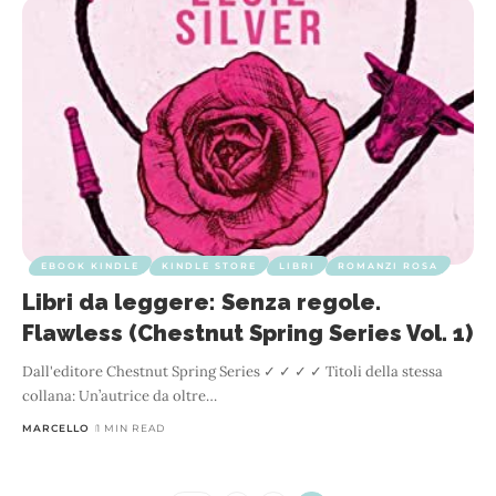
EBOOK KINDLE
KINDLE STORE
LIBRI
ROMANZI ROSA
Libri da leggere: Senza regole.
Flawless (Chestnut Spring Series Vol. 1)
Dall'editore Chestnut Spring Series ✓ ✓ ✓ ✓ Titoli della stessa
collana: Un’autrice da oltre
…
MARCELLO
1 MIN READ