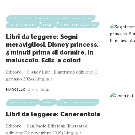
FAMIGLIA - PROBLEMI PERSONALI E SOCIALI
KINDLE STORE
LIBRI
LIBRI PER BAMBINI
Libri da leggere: Sogni
meravigliosi. Disney princess.
5 minuti prima di dormire. In
Libri da leggere: Favole per Bambini 0 – 3
maiuscolo. Ediz. a colori
Editore ‏ : ‎ Disney Libri; Illustrated edizione (3
gennaio 2024) Lingua ‏ : ‎
…
MARCELLO
0 MIN READ
Conquistate i cuori dei vostri piccoli con "Favole per Bambini 
fondamenta dei valori più impor
KINDLE STORE
LIBRI
LIBRI PER BAMBINI
Libri da leggere: Cenerentola
Editore ‏ : ‎ San Paolo Edizioni; Illustrated
edizione (22 novembre 2019) Lingua ‏ :
…