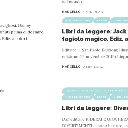
nel mondo
…
MARCELLO
3 MIN READ
KINDLE STORE
LIBRI
LIBRI P
Libri da leggere: Jack 
fagiolo magico. Ediz. a
FIABE
KINDLE STORE
LIBRI
LIBRI PER BAMBINI
Editore ‏ : ‎ San Paolo Edizioni; Illustrated
 anni: Le più Belle Favole della Buonanotte U
Conciliare il Sonno Sereno dei Vostri Bambini
MARCELLO
0 MIN READ
3 MIN READ
0-3 anni".Un incantevole tesoro di 25 storie avvincenti che non sol
GIOCHI - GIOCATTOLI E ATTIVITÀ R
tanti.Scritte con amore e passione, queste fiabe sono il ponte magi
KINDLE STORE
LIBRI
LIBRI P
Libri da leggere: Dive
Dall'editore RIDERAI E GIOCHERAI
DIVERTIMENTI ci sono battute, ind