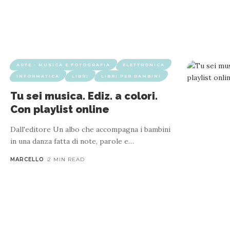
ARTE - MUSICA E FOTOGRAFIA
ELETTRONICA
INFORMATICA
LIBRI
LIBRI PER BAMBINI
Tu sei musica. Ediz. a colori.
Con playlist online
Dall'editore Un albo che accompagna i bambini
in una danza fatta di note, parole e
…
MARCELLO
2 MIN READ