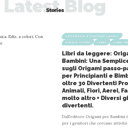
Latest Blog
Stories
GEOGRAFIA E CULTURE LOCALI
KINDLE STORE
LIBRI
LIBRI P
Libri da leggere: Orig
Bambini: Una Semplic
sugli Origami passo-p
per Principianti e Bim
oltre 30 Divertenti Pro
Animali, Fiori, Aerei, F
molto altro + Diversi g
divertenti.
Dall'editore Origami per Bambini 
per i genitori che cercano attività