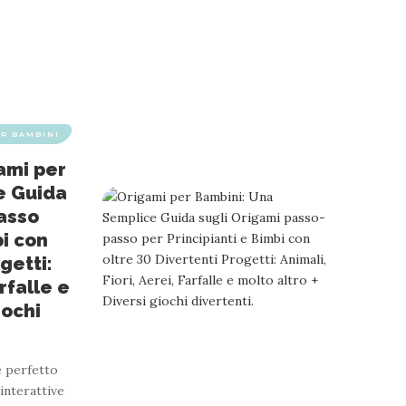
ER BAMBINI
ami per
e Guida
asso
bi con
getti:
arfalle e
iochi
è perfetto
 interattive