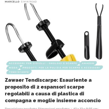
MARCELLO
3 MIN READ
ACCESSORI PER GIOIELLI - OROLOGI E SCARPE
AMAZON
MODA
PRODOTTI PER LA PULIZIA PER SCARPE E ACCESSORI
TENDISCARPE
Zawaer Tendiscarpe: Esauriente a
proposito di 2 espansori scarpe
regolabili a causa di plastica di
compagna e moglie insieme acconcio
Descrizione prodotto Dimensioni prodotto ‏ : ‎ 43 x 13 x 0,03 cm;