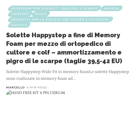
ACCESSORI PER GIOIELLI - OROLOGI E SCARPE
AMAZON
COMFORT
MODA
PRODOTTI PER LA PULIZIA PER SCARPE E ACCESSORI
SOLETTE
Solette Happystep a fine di Memory
Foam per mezzo di ortopedico di
cultore e colf – ammortizzamento e
pigro di le scarpe (taglie 39,5-42 EU)
Solette Happystep Wide Fit in memory foamLe solette Happystep
sono realizzate in memory foam ad
…
MARCELLO
4 MIN READ