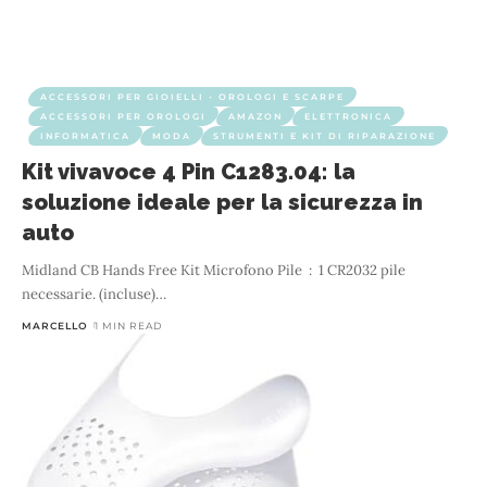
ACCESSORI PER GIOIELLI - OROLOGI E SCARPE
ACCESSORI PER OROLOGI
AMAZON
ELETTRONICA
INFORMATICA
MODA
STRUMENTI E KIT DI RIPARAZIONE
Kit vivavoce 4 Pin C1283.04: la
soluzione ideale per la sicurezza in
auto
Midland CB Hands Free Kit Microfono Pile ‏ : ‎ 1 CR2032 pile
necessarie. (incluse)
…
MARCELLO
1 MIN READ