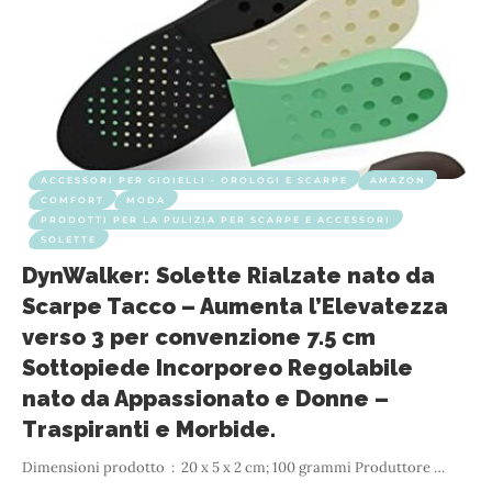
ACCESSORI PER GIOIELLI - OROLOGI E SCARPE
AMAZON
COMFORT
MODA
PRODOTTI PER LA PULIZIA PER SCARPE E ACCESSORI
SOLETTE
DynWalker: Solette Rialzate nato da
Scarpe Tacco – Aumenta l’Elevatezza
verso 3 per convenzione 7.5 cm
Sottopiede Incorporeo Regolabile
nato da Appassionato e Donne –
Traspiranti e Morbide.
…