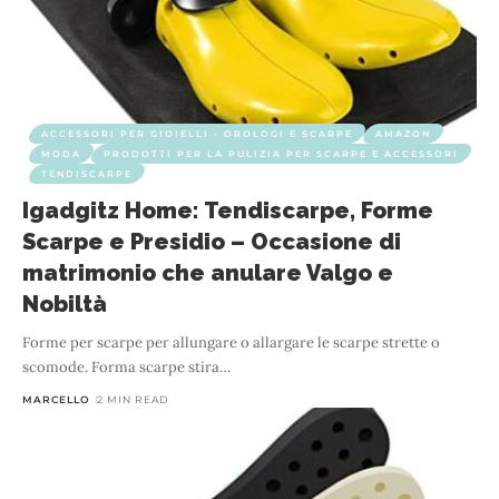
ACCESSORI PER GIOIELLI - OROLOGI E SCARPE
AMAZON
MODA
PRODOTTI PER LA PULIZIA PER SCARPE E ACCESSORI
TENDISCARPE
Igadgitz Home: Tendiscarpe, Forme
Scarpe e Presidio – Occasione di
matrimonio che anulare Valgo e
Nobiltà
Forme per scarpe per allungare o allargare le scarpe strette o
scomode. Forma scarpe stira
…
MARCELLO
2 MIN READ