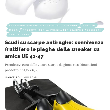
ACCESSORI PER GIOIELLI - OROLOGI E SCARPE
AMAZON
MODA
PRODOTTI PER LA PULIZIA PER SCARPE E ACCESSORI
TENDISCARPE
Scudi su scarpe antirughe: connivenza
fruttifero le pieghe delle sneaker su
amica UE 41-47
Prendetevi cura delle vostre scarpe da ginnastica Dimensioni
prodotto ‏ : ‎ 14,15 x 6,35
…
MARCELLO
2 MIN READ