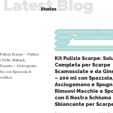
Latest Blog
Stories
ACCESSORI PER GIOIELLI - OROLOG
AMAZON
KIT DI MANUTENZIONE 
MODA
PRODOTTI PER LA PULIZIA PER SCA
Kit Pulizia Scarpe: So
Completa per Scarpe
Scamosciate e da Gin
– 200 ml con Spazzola
Asciugamano e Spugn
Rimuovi Macchie e Spo
con il Nostra Schiuma
Sbiancante per Scarp