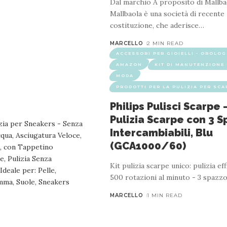
Dal marchio A proposito di Mallba
Mallbaola è una società di recente
costituzione, che aderisce
…
MARCELLO
2 MIN READ
ACCESSORI PER GIOIELLI - OROLOG
AMAZON
KIT DI MANUTENZIONE 
MODA
AMAZON
KIT DI MANUTENZIONE E PULIZIA
MODA
PR
PRODOTTI PER LA PULIZIA PER SCA
– Kit Pulizia Scarpe con 3 Spazzole Intercamb
Philips Pulisci Scarpe 
Pulizia Scarpe con 3 
1 MIN READ
Intercambiabili, Blu
l minuto - 3 spazzole intercambiabili tra cui scegliere per l'utilizz
(GCA1000/60)
 Morbida per rete e tela - Spugna per PVC, pelle, camoscio e altri ma
Kit pulizia scarpe unico: pulizia eff
500 rotazioni al minuto - 3 spazzo
MARCELLO
1 MIN READ