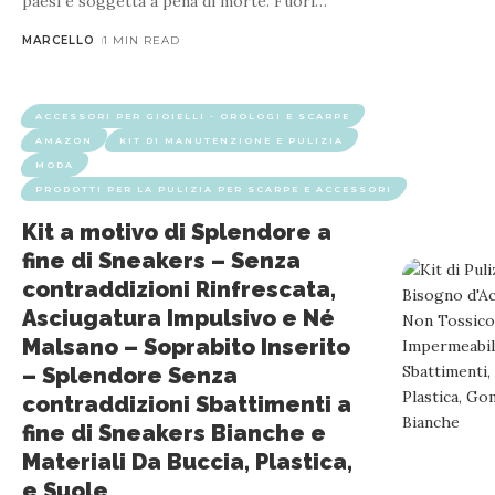
paesi è soggetta a pena di morte. Fuori
…
MARCELLO
1 MIN READ
ACCESSORI PER GIOIELLI - OROLOGI E SCARPE
AMAZON
KIT DI MANUTENZIONE E PULIZIA
MODA
ACCESSORI PER GIOIELLI - OROLOGI E SCARPE
PRODOTTI PER LA PULIZIA PER SCARPE E ACCESSORI
Philips Pulisci Scarpe 
Kit a motivo di Splendore a
fine di Sneakers – Senza
contraddizioni Rinfrescata,
Kit pulizia scarpe unico: pulizia efficace, fino a 500 rotazioni a
Asciugatura Impulsivo e Né
testurizzata e suole -
Malsano – Soprabito Inserito
– Splendore Senza
contraddizioni Sbattimenti a
fine di Sneakers Bianche e
Materiali Da Buccia, Plastica,
e Suole