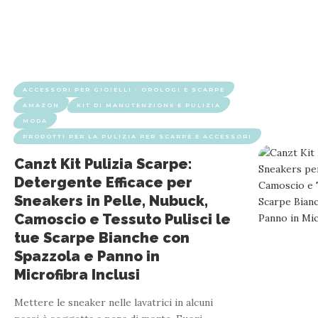
ACCESSORI PER GIOIELLI - OROLOGI E SCARPE
AMAZON
KIT DI MANUTENZIONE E PULIZIA
MODA
PRODOTTI PER LA PULIZIA PER SCARPE E ACCESSORI
Canzt Kit Pulizia Scarpe:
Detergente Efficace per
Sneakers in Pelle, Nubuck,
Camoscio e Tessuto Pulisci le
tue Scarpe Bianche con
Spazzola e Panno in
Microfibra Inclusi
Mettere le sneaker nelle lavatrici in alcuni