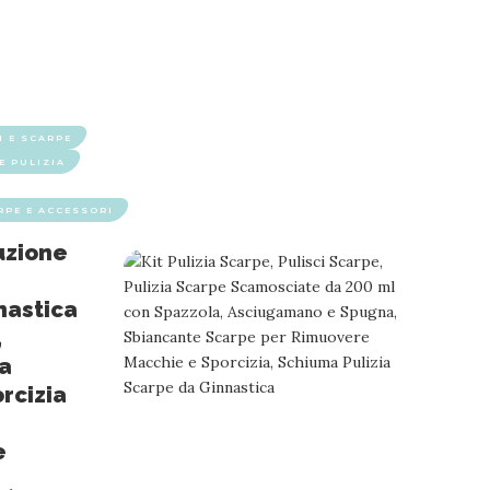
I E SCARPE
E PULIZIA
RPE E ACCESSORI
luzione
nastica
,
a
rcizia
e