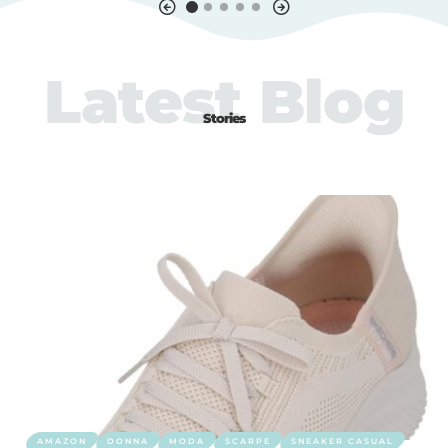
Latest Blog
Stories
AMAZON
DONNA
MODA
SCARPE
SNEAKER CASUAL