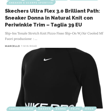
SNEAKER E SCARPE SPORTIVE
Skechers Ultra Flex 3.0 Brilliant Path:
Sneaker Donna in Natural Knit con
Periwinkle Trim – Taglia 39 EU
Slip-Ins Tonale Stretch Knit Pizzo Fisso Slip-On W/Air Cooled Mf
Fuori produzione ‏ : ‎
…
MARCELLO
1 MIN READ
ABBIGLIAMENTO
AMAZON
DONNA
FELPE
MODA