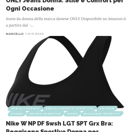
ONLY Jeans Donna: Stile e Comfort per
Ogni Occasione
Jeans da donna della marca danese ONLY Disponibile su Amazon.it
a partire dal ‏ :
…
MARCELLO
1 MIN READ
ABBIGLIAMENTO
ABBIGLIAMENTO SPORTIVO
AMAZON
DONNA
INTIMO SPORTIVO
MODA
REGGISENI SPORTIVI
Nike W NP DF Swsh LGT SPT Grx Bra:
Reggiseno Sportivo Donna per