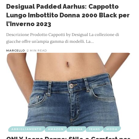
Desigual Padded Aarhus: Cappotto
Lungo Imbottito Donna 2000 Black per
l’Inverno 2023
Descrizione Prodotto Cappotti by Desigual La collezione di
giacche offre un’ampia gamma di modelli. La
…
MARCELLO
2 MIN READ
ABBIGLIAMENTO
AMAZON
DONNA
JEANS
MODA