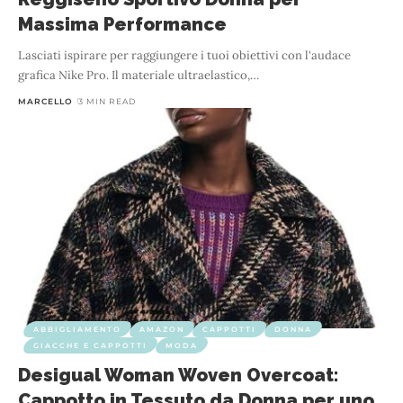
Massima Performance
Lasciati ispirare per raggiungere i tuoi obiettivi con l'audace
grafica Nike Pro. Il materiale ultraelastico,
…
MARCELLO
3 MIN READ
ABBIGLIAMENTO
AMAZON
CAPPOTTI
DONNA
GIACCHE E CAPPOTTI
MODA
Desigual Woman Woven Overcoat:
Cappotto in Tessuto da Donna per uno