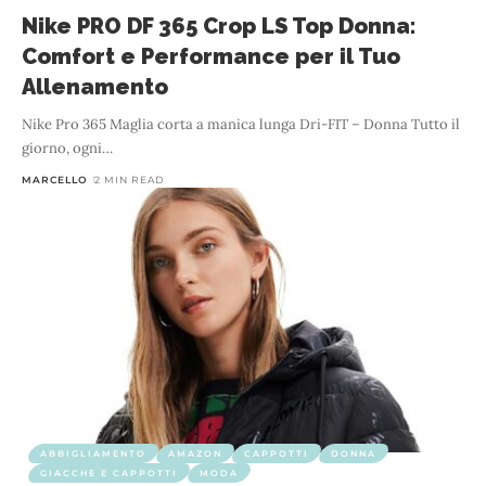
Nike PRO DF 365 Crop LS Top Donna:
Comfort e Performance per il Tuo
Allenamento
Nike Pro 365 Maglia corta a manica lunga Dri-FIT – Donna Tutto il
giorno, ogni
…
MARCELLO
2 MIN READ
ABBIGLIAMENTO
AMAZON
CAPPOTTI
DONNA
GIACCHE E CAPPOTTI
MODA