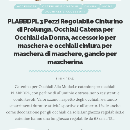
ACCESSORI
CATENINE E CORDINI
DONNA
MODA
OCCHIALI E ACCESSORI
PLABBDPL 3 Pezzi Regolabile Cinturino
o
di Prolunga, Occhiali Catena per
Occhiali da Donna, accessorio per
maschera e occhiali cintura per
maschera di maschere, gancio per
mascherina
s
e
3 MIN READ
Catenina per Occhiali Alla Moda:Le catenine per occhiali
PLABBDPL, con perline di alluminio e strass, sono resistenti e
confortevoli. Valorizzano l'aspetto degli occhiali, evitando
smarrimenti durante attività sportive e all'aperto. Usale anche
come decorazione per gli occhiali da sole.Lunghezza regolabile:Le
catenine hanno una lunghezza regolabile da 68 cm a 75
…