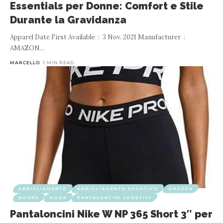
Essentials per Donne: Comfort e Stile
Durante la Gravidanza
Apparel Date First Available ‏ : ‎ 3 Nov. 2021 Manufacturer ‏ : ‎
AMAZON
…
MARCELLO
1 MIN READ
ABBIGLIAMENTO
ABBIGLIAMENTO SPORTIVO
AMAZON
DONNA
MODA
PANTALONCINI SPORTIVI
Pantaloncini Nike W NP 365 Short 3″ per