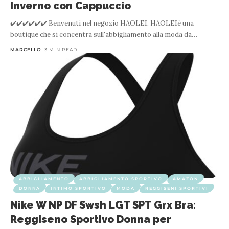
Inverno con Cappuccio
✔️✔️✔️✔️✔️✔️ Benvenuti nel negozio HAOLEI, HAOLEIè una
boutique che si concentra sull'abbigliamento alla moda da
…
MARCELLO
3 MIN READ
ABBIGLIAMENTO
ABBIGLIAMENTO SPORTIVO
AMAZON
DONNA
INTIMO SPORTIVO
MODA
REGGISENI SPORTIVI
Nike W NP DF Swsh LGT SPT Grx Bra:
Reggiseno Sportivo Donna per