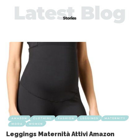
Latest Blog
Stories
AMAZON
CLOTHING
FASHION
LEGGINGS
MATERNITY
MODA
WOMEN
Leggings Maternità Attivi Amazon