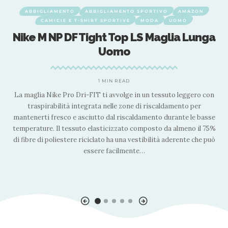
ABBIGLIAMENTO
ABBIGLIAMENTO SPORTIVO
AMAZON
CAMICIE E T-SHIRT SPORTIVE
MODA
UOMO
Nike M NP DF Tight Top LS Maglia Lunga
Uomo
it
1 MIN READ
La maglia Nike Pro Dri-FIT ti avvolge in un tessuto leggero con
traspirabilità integrata nelle zone di riscaldamento per
mantenerti fresco e asciutto dal riscaldamento durante le basse
temperature. Il tessuto elasticizzato composto da almeno il 75%
di fibre di poliestere riciclato ha una vestibilità aderente che può
collo ‏ : ‎ 37,
essere facilmente
…