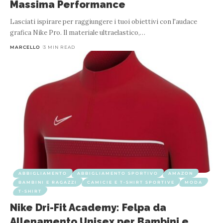
Massima Performance
Lasciati ispirare per raggiungere i tuoi obiettivi con l'audace
grafica Nike Pro. Il materiale ultraelastico,
…
MARCELLO
3 MIN READ
ABBIGLIAMENTO
ABBIGLIAMENTO SPORTIVO
AMAZON
BAMBINI E RAGAZZI
CAMICIE E T-SHIRT SPORTIVE
MODA
T-SHIRT
Nike Dri-Fit Academy: Felpa da
Allenamento Unisex per Bambini e