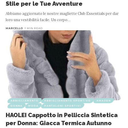
Stile per le Tue Avventure
Abbiamo aggiornato le nostre magliette Club Essentials per dar
loro una vestibilità facile. Un corpo
…
MARCELLO
1 MIN READ
ABBIGLIAMENTO
ABBIGLIAMENTO SPORTIVO
AMAZON
DONNA
MODA
PANTALONI SPORTIVI
HAOLEI Cappotto in Pelliccia Sintetica
per Donna: Giacca Termica Autunno