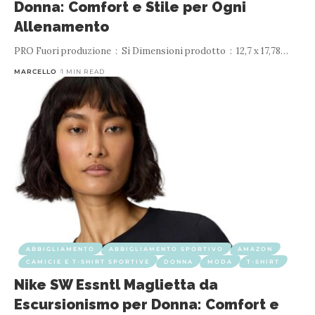
Donna: Comfort e Stile per Ogni
Allenamento
PRO Fuori produzione ‏ : ‎ Sì Dimensioni prodotto ‏ : ‎ 12,7 x 17,78
…
MARCELLO
1 MIN READ
ABBIGLIAMENTO
ABBIGLIAMENTO SPORTIVO
AMAZON
CAMICIE E T-SHIRT SPORTIVE
DONNA
MODA
T-SHIRT
Nike SW Essntl Maglietta da
Escursionismo per Donna: Comfort e