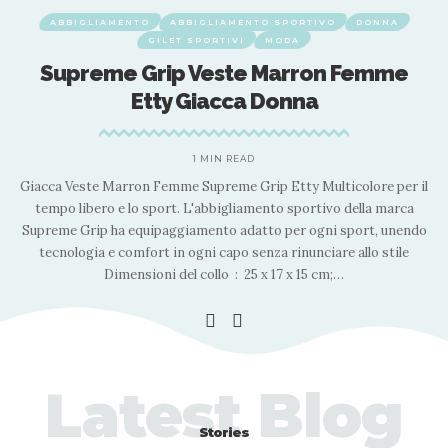
ABBIGLIAMENTO
ABBIGLIAMENTO SPORTIVO
DONNA
GILET SPORTIVI
MODA
Supreme Grip Veste Marron Femme
Etty Giacca Donna
1 MIN READ
il
Giacca Veste Marron Femme Supreme Grip Etty Multicolore per il
G
tempo libero e lo sport. L'abbigliamento sportivo della marca
do
Supreme Grip ha equipaggiamento adatto per ogni sport, unendo
S
tecnologia e comfort in ogni capo senza rinunciare allo stile
Dimensioni del collo ‏ : ‎ 25 x 17 x 15 cm;
…
Latest Blog
Stories