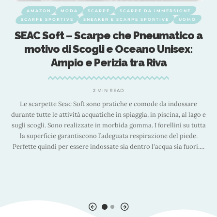
AMAZON
MODA
SCARPE
SCARPE DA IMMERSIONE
SCARPE SPORTIVE
SNEAKER E SCARPE SPORTIVE
UOMO
SEAC Soft – Scarpe che Pneumatico a
motivo di Scogli e Oceano Unisex:
e
Ampio e Perizia tra Riva
2 MIN READ
Le scarpette Seac Soft sono pratiche e comode da indossare
durante tutte le attività acquatiche in spiaggia, in piscina, al lago e
sugli scogli. Sono realizzate in morbida gomma. I forellini su tutta
d
la superficie garantiscono l’adeguata respirazione del piede.
Perfette quindi per essere indossate sia dentro l'acqua sia fuori.
…
e