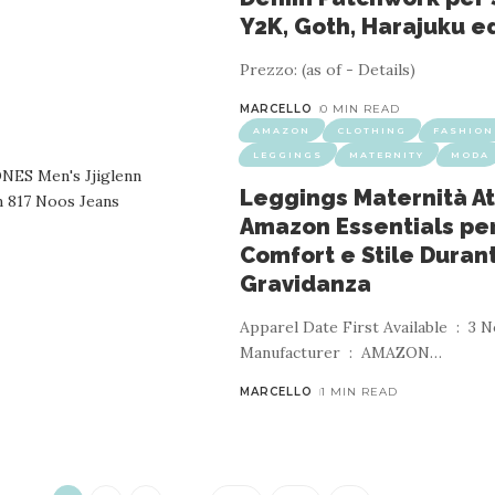
Y2K, Goth, Harajuku e
Prezzo: (as of - Details)
MARCELLO
0 MIN READ
AMAZON
CLOTHING
FASHION
LEGGINGS
MATERNITY
MODA
IGLIAMENTO
FELPE
FELPE CON CAPPUCCIO
MODA
Leggings Maternità At
f the Loom Hooded Sweat Felpa con Capuc
Amazon Essentials pe
Comfort e Stile Durant
1 MIN READ
Gravidanza
Apparel Date First Available ‏ : ‎ 3 Nov. 2021
‎ B004X2BOWE Numero modello
…
Manufacturer ‏ : ‎ AMAZON
…
MARCELLO
1 MIN READ