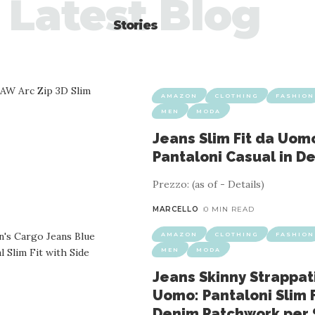
Latest Blog
Stories
AMAZON
CLOTHING
FASHION
MEN
MODA
Jeans Slim Fit da Uom
Pantaloni Casual in D
Prezzo: (as of - Details)
MARCELLO
0 MIN READ
AMAZON
CLOTHING
FASHION
MEN
MODA
Jeans Skinny Strappat
Uomo: Pantaloni Slim F
Denim Patchwork per S