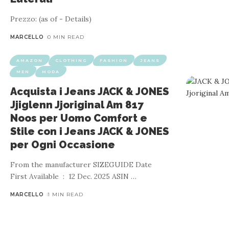
Prezzo: (as of - Details)
MARCELLO
0 MIN READ
AMAZON
CLOTHING
FASHION
JEANS
MEN
MODA
ABB
Acquista i Jeans JACK & JONES
Fruit o
Jjiglenn Jjoriginal Am 817
Noos per Uomo Comfort e
Stile con i Jeans JACK & JONES
per Ogni Occasione
Felpa con cappuccio Fuori produzione ‏ : ‎ No Dimensioni del collo ‏ : ‎ 34 x 28 x 7 cm; 399,16 grammi Disponibile su Amazon.it a partire dal ‏ : ‎ 25 febbraio 2013 Produttore ‏ : ‎ Fruit of the Loom ASIN ‏ :
From the manufacturer SIZEGUIDE Date
…
MARCELLO
1 MIN READ