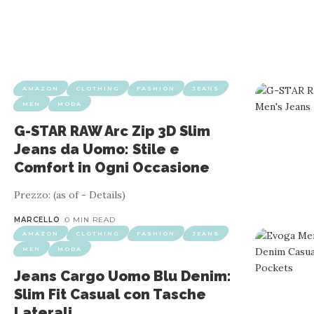
AMAZON
CLOTHING
FASHION
JEANS
MEN
MODA
G-STAR RAW Arc Zip 3D Slim
Jeans da Uomo: Stile e
Comfort in Ogni Occasione
Prezzo: (as of - Details)
MARCELLO
0 MIN READ
AMAZON
CLOTHING
FASHION
JEANS
MEN
MODA
Jeans Cargo Uomo Blu Denim:
Slim Fit Casual con Tasche
Laterali