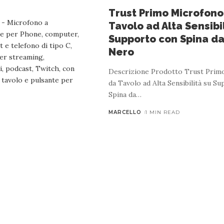
Trust Primo Microfono
 PER AUDIO E VIDEO
AMAZON
ELETTRONICA
INFORMA
Tavolo ad Alta Sensibi
nidirezionale con Doppia Capsula, Audio 3.
Supporto con Spina da
Nero
Nero
Descrizione Prodotto Trust Prim
4 MIN READ
da Tavolo ad Alta Sensibilità su S
Spina da
…
i a capsula Selettore di modello di registrazione: unidirezionale
ticolabile Montatura anti-shock e filtro pop KROM Kapsule. HQ 
MARCELLO
1 MIN READ
condensatore con
…