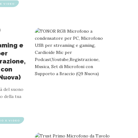
E VIDEO
a
aming e
per
razione,
 con
 Nuova)
à del suono
o della tua
IO E VIDEO