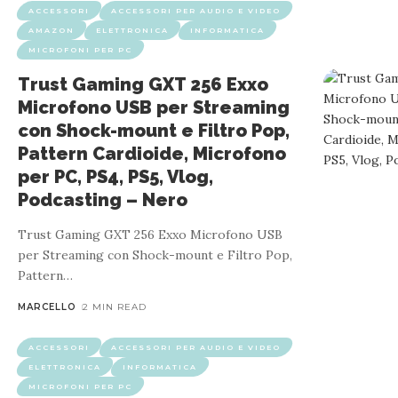
ACCESSORI
ACCESSORI PER AUDIO E VIDEO
AMAZON
ELETTRONICA
INFORMATICA
MICROFONI PER PC
Trust Gaming GXT 256 Exxo
Microfono USB per Streaming
con Shock-mount e Filtro Pop,
Pattern Cardioide, Microfono
per PC, PS4, PS5, Vlog,
Podcasting – Nero
Trust Gaming GXT 256 Exxo Microfono USB
per Streaming con Shock-mount e Filtro Pop,
Pattern
…
MARCELLO
2 MIN READ
ACCESSORI
ACCESSORI PER AUDIO E VIDEO
ELETTRONICA
INFORMATICA
MICROFONI PER PC