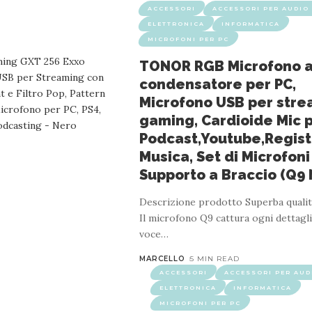
ACCESSORI
ACCESSORI PER AUDIO 
ELETTRONICA
INFORMATICA
MICROFONI PER PC
TONOR RGB Microfono 
condensatore per PC,
Microfono USB per stre
gaming, Cardioide Mic 
Podcast,Youtube,Regist
Musica, Set di Microfoni
Supporto a Braccio (Q9
Descrizione prodotto Superba qualit
Il microfono Q9 cattura ogni dettagli
voce
…
MARCELLO
5 MIN READ
ACCESSORI
ACCESSORI PER AUD
ELETTRONICA
INFORMATICA
MICROFONI PER PC