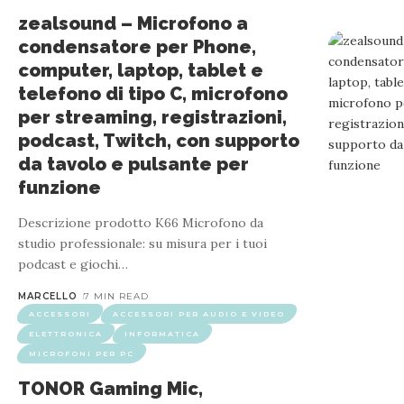
zealsound – Microfono a
ACCESSORI
ACCESSORI
condensatore per Phone,
KROM Kit Microfono Streaming KAPSULE: U
computer, laptop, tablet e
telefono di tipo C, microfono
per streaming, registrazioni,
podcast, Twitch, con supporto
da tavolo e pulsante per
Descrizione Prodotto Microfono professionale con 2 condensator
funzione
VoIP, gaming... Ingresso audio da 3,5 mm. Supporto ar
Descrizione prodotto K66 Microfono da
studio professionale: su misura per i tuoi
podcast e giochi
…
MARCELLO
7 MIN READ
ACCESSORI
ACCESSORI PER AUDIO E VIDEO
ELETTRONICA
INFORMATICA
MICROFONI PER PC
TONOR Gaming Mic,