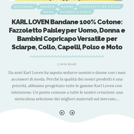
ACCESSORI
AMAZON
DONNA
FAZZOLETTI DA COLLO
MODA
SCIARPE E STOLE
KARL LOVEN Bandane 100% Cotone:
Fazzoletto Paisley per Uomo, Donna e
Bambini Copricapo Versatile per
Sciarpe, Collo, Capelli, Polso e Moto
2 MIN READ
i
Da anni Karl Loven ha saputo sedurre uomini e donne con i suoi
accessori di moda. Perché la qualità dei nostri prodotti è una
priorità, abbiamo progettato tutte le gamme Karl Loven con
intenzione. Un punto comune a tutte le nostre creazioni: una
meticolosa selezione dei migliori materiali sul mercato,
…