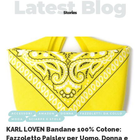
Latest Blog
Stories
ACCESSORI
AMAZON
DONNA
FAZZOLETTI DA COLLO
MODA
SCIARPE E STOLE
KARL LOVEN Bandane 100% Cotone:
Fazzoletto Paisley per Uomo, Donna e