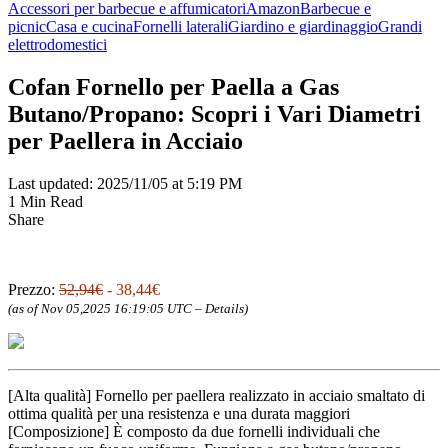
Accessori per barbecue e affumicatori
Amazon
Barbecue e
picnic
Casa e cucina
Fornelli laterali
Giardino e giardinaggio
Grandi
elettrodomestici
Cofan Fornello per Paella a Gas
Butano/Propano: Scopri i Vari Diametri
per Paellera in Acciaio
Last updated: 2025/11/05 at 5:19 PM
1 Min Read
Share
Prezzo:
52,94€
- 38,44€
(as of Nov 05,2025 16:19:05 UTC –
Details
)
[Alta qualità] Fornello per paellera realizzato in acciaio smaltato di
ottima qualità per una resistenza e una durata maggiori
[Composizione] È composto da due fornelli individuali che