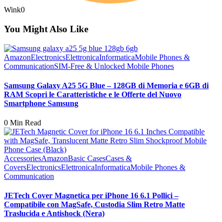
Wink
0
You Might Also Like
Amazon
Electronics
Elettronica
Informatica
Mobile Phones &
Communication
SIM-Free & Unlocked Mobile Phones
Samsung Galaxy A25 5G Blue – 128GB di Memoria e 6GB di
RAM Scopri le Caratteristiche e le Offerte del Nuovo
Smartphone Samsung
0 Min Read
Accessories
Amazon
Basic Cases
Cases &
Covers
Electronics
Elettronica
Informatica
Mobile Phones &
Communication
JETech Cover Magnetica per iPhone 16 6.1 Pollici –
Compatibile con MagSafe, Custodia Slim Retro Matte
Traslucida e Antishock (Nera)