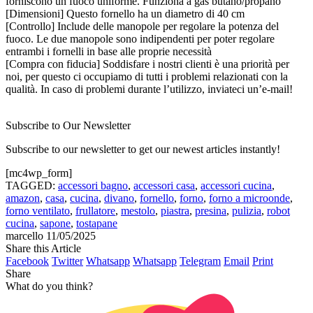
forniscono un fuoco uniforme. Funziona a gas butano/propano
[Dimensioni] Questo fornello ha un diametro di 40 cm
[Controllo] Include delle manopole per regolare la potenza del
fuoco. Le due manopole sono indipendenti per poter regolare
entrambi i fornelli in base alle proprie necessità
[Compra con fiducia] Soddisfare i nostri clienti è una priorità per
noi, per questo ci occupiamo di tutti i problemi relazionati con la
qualità. In caso di problemi durante l’utilizzo, inviateci un’e-mail!
Subscribe to Our Newsletter
Subscribe to our newsletter to get our newest articles instantly!
[mc4wp_form]
TAGGED:
accessori bagno
,
accessori casa
,
accessori cucina
,
amazon
,
casa
,
cucina
,
divano
,
fornello
,
forno
,
forno a microonde
,
forno ventilato
,
frullatore
,
mestolo
,
piastra
,
presina
,
pulizia
,
robot
cucina
,
sapone
,
tostapane
marcello
11/05/2025
Share this Article
Facebook
Twitter
Whatsapp
Whatsapp
Telegram
Email
Print
Share
What do you think?