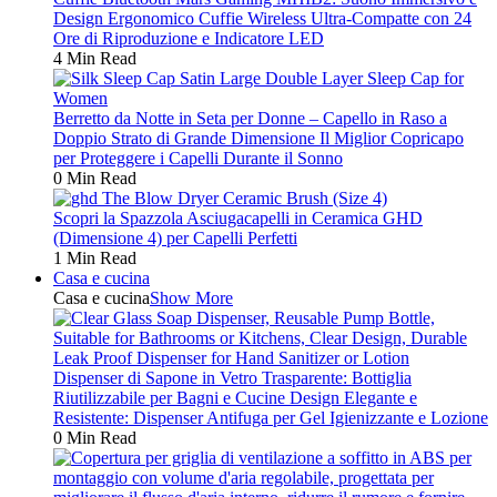
Design Ergonomico Cuffie Wireless Ultra-Compatte con 24
Ore di Riproduzione e Indicatore LED
4 Min Read
Berretto da Notte in Seta per Donne – Capello in Raso a
Doppio Strato di Grande Dimensione Il Miglior Copricapo
per Proteggere i Capelli Durante il Sonno
0 Min Read
Scopri la Spazzola Asciugacapelli in Ceramica GHD
(Dimensione 4) per Capelli Perfetti
1 Min Read
Casa e cucina
Casa e cucina
Show More
Dispenser di Sapone in Vetro Trasparente: Bottiglia
Riutilizzabile per Bagni e Cucine Design Elegante e
Resistente: Dispenser Antifuga per Gel Igienizzante e Lozione
0 Min Read