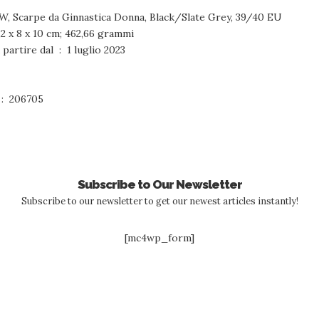
W, Scarpe da Ginnastica Donna, Black/Slate Grey, 39/40 EU
oni prodotto ‏ : ‎ 21,2 x 8 x 10 cm; 462,66 grammi
Disponibile su Amazon.it a partire dal ‏ : ‎ 1 luglio 2023
umero modello articolo ‏ : ‎ 206705
Subscribe to Our Newsletter
Subscribe to our newsletter to get our newest articles instantly!
[mc4wp_form]