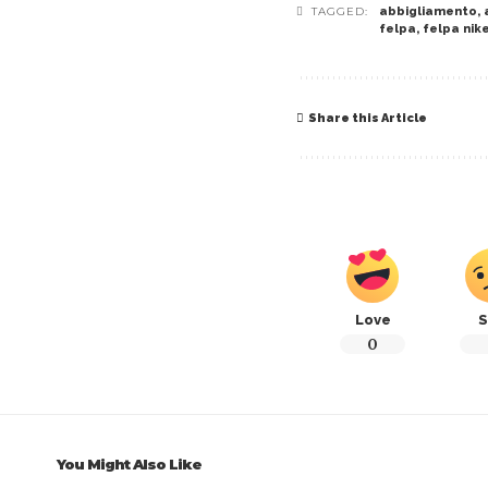
TAGGED:
abbigliamento
,
felpa
,
felpa nik
Share this Article
Love
S
0
You Might Also Like