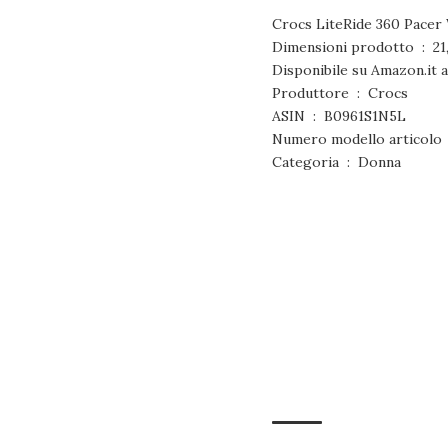
Crocs LiteRide 360 Pacer 
Dimensi
Produttore ‏ : ‎ Crocs
ASIN ‏ : ‎ B0961S1N5L
N
Categoria ‏ : ‎ Donna