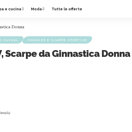
sa e cucina
Moda
Tutte le offerte
astica Donna
R CASUAL
SNEAKER E SCARPE SPORTIVE
W, Scarpe da Ginnastica Donna
Details
)