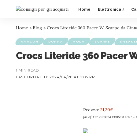
Home
Elettronica
Ca
Home
»
Blog
»
Crocs Literide 360 Pacer W, Scarpe da Ginn
AMAZON
DONNA
MODA
SCARPE
SNEAKE
Crocs Literide 360 Pacer 
1 MIN READ
LAST UPDATED: 2024/04/28 AT 2:05 PM
Prezzo:
21,20€
(as of Apr 28,2024 13:05:31 UTC –