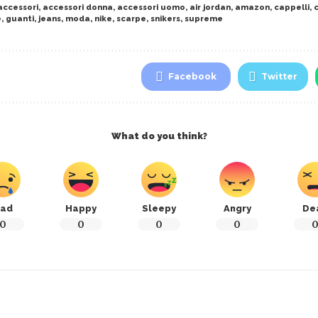
accessori
,
accessori donna
,
accessori uomo
,
air jordan
,
amazon
,
cappelli
,
e
,
guanti
,
jeans
,
moda
,
nike
,
scarpe
,
snikers
,
supreme
Facebook
Twitter
What do you think?
ad
Happy
Sleepy
Angry
De
0
0
0
0