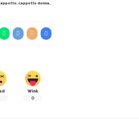
cappotto
,
cappotto donna
,
ad
Wink
0
0