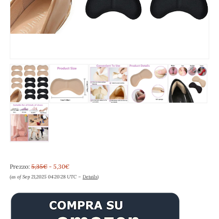
Prezzo:
5,35€
- 5,30€
(as of Sep 21,2025 04:20:28 UTC –
Details
)