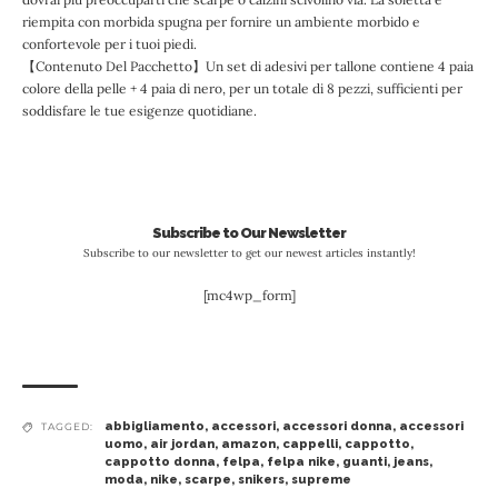
riempita con morbida spugna per fornire un ambiente morbido e
confortevole per i tuoi piedi.
【Contenuto Del Pacchetto】Un set di adesivi per tallone contiene 4 paia
colore della pelle + 4 paia di nero, per un totale di 8 pezzi, sufficienti per
soddisfare le tue esigenze quotidiane.
Subscribe to Our Newsletter
Subscribe to our newsletter to get our newest articles instantly!
[mc4wp_form]
abbigliamento
,
accessori
,
accessori donna
,
accessori
TAGGED:
uomo
,
air jordan
,
amazon
,
cappelli
,
cappotto
,
cappotto donna
,
felpa
,
felpa nike
,
guanti
,
jeans
,
moda
,
nike
,
scarpe
,
snikers
,
supreme