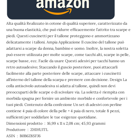
Alta qualità Realizzato in cotone di qualità superiore, caratterizzato da
una buona elasticità, che può ridurre efficacemente l’attrito tra scarpe e
piedi. Questi cuscinetti per il tallone proteggono e ammortizzano
delicatamente i talloni. Ampia Applicazione Il cuscino del tallone può
adattarsi a scarpe da donna, bambino e uomo. Inoltre, la nostra soletta
può essere utilizzata per molte scarpe, come tacchi alti, scarpe in pelle,
scarpe basse, ecc. Facile da usare Questi adesivi per tacchi hanno un
retro autoadesivo; Staccando il guscio posteriore, puoi attaccarli
facilmente alla parte posteriore delle scarpe, attaccare i cuscinetti
all’interno del tallone della scarpa e premere con decisione. Design La
colla antiscivolo autoadesiva si adatta al tallone, quindi non devi
preoccuparti delle scarpe o di scivolare via. La soletta è riempita con
morbida spugna per fornire un ambiente morbido e confortevole per i
tuoi piedi. Contenuto della confezione Un set di adesivi con perline
contiene 4 paia di colore della pelle + 4 paia di nero, totale 8 pezzi,
sufficienti per soddisfare le tue esigenze quotidiane.
Dimensioni prodotto ‏ : ‎ 16,99 x 11 x 2,08 cm; 45,93 grammi
Produttore ‏ : ‎ ZHIHUITL
ASIN ‏ : ‎ B0B6Z8SFJ6