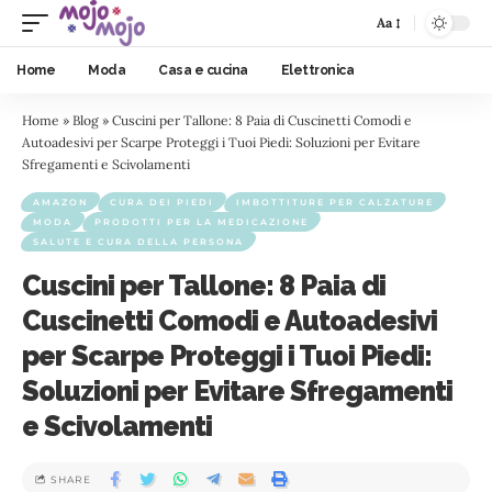
Aa
Home
Moda
Casa e cucina
Elettronica
Home
»
Blog
»
Cuscini per Tallone: 8 Paia di Cuscinetti Comodi e
Autoadesivi per Scarpe Proteggi i Tuoi Piedi: Soluzioni per Evitare
Sfregamenti e Scivolamenti
AMAZON
CURA DEI PIEDI
IMBOTTITURE PER CALZATURE
MODA
PRODOTTI PER LA MEDICAZIONE
SALUTE E CURA DELLA PERSONA
Cuscini per Tallone: 8 Paia di
Cuscinetti Comodi e Autoadesivi
per Scarpe Proteggi i Tuoi Piedi:
Soluzioni per Evitare Sfregamenti
e Scivolamenti
SHARE