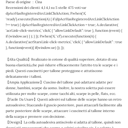
Paese di origine ‏ : ‎ Cina
Recensioni dei clienti: 4,1 4,1 su 5 stelle 475 voti var
dpAcrHasRegisteredArcLinkClickAction; P.when(‘A’,
‘ready’).execute(function(A) { if (dpAcrHasRegisteredArcLinkClickAction
!== true) { dpAcrHasRegisteredArcLinkClickAction = true; A.declarative(
‘acrLink-click-metrics’, ‘click’, { “allowLinkDefault”: true }, function (event) {
if (window.ue) } ); } }); P.when(‘A’, ‘cf’).execute(function(A) {
A.declarative(‘acrStarsLink-click-metrics’, ‘click’, { “allowLinkDefault” : true
}, function(event){ if(window.ue) }); });
【Alta Qualità】Realizzato in cotone di qualità superiore, dotato di una
buona elasticità,che può ridurre efficacemente l’attrito tra le scarpe e i
piedi. Questi cuscinetti per tallone proteggono e attutiscono
delicatamente i talloni.
【Ampia Applicazione】Cuscino del tallone può adattarsi adatte per
donne, bambini, scarpe da uomo. Inoltre, la nostra soletta può essere
utilizzata per molte scarpe, come tacchi alti, scarpe in pelle, flats, ecc.
【Facile Da Usare】Questi adesivi sul tallone delle scarpe hanno un retro
autoadesivo; Staccando il guscio posteriore, puoi attaccarli facilmente alla
parte posteriore delle scarpe, attaccare i cuscinetti al tallone interno
della scarpa e premere con decisione.
【Design】La colla autoadesiva antiscivolo si adatta al tallone, quindi non
dovrai più preoccuparti che scarpe o calzini scivolino via. La soletta è