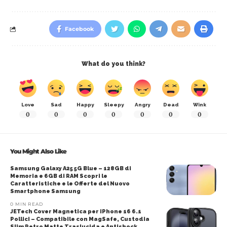
Facebook
What do you think?
Love
Sad
Happy
Sleepy
Angry
Dead
Wink
0
0
0
0
0
0
0
You Might Also Like
Samsung Galaxy A25 5G Blue – 128GB di
Memoria e 6GB di RAM Scopri le
Caratteristiche e le Offerte del Nuovo
Smartphone Samsung
0 MIN READ
JETech Cover Magnetica per iPhone 16 6.1
Pollici – Compatibile con MagSafe, Custodia
Slim Retro Matte Traslucida e Antishock