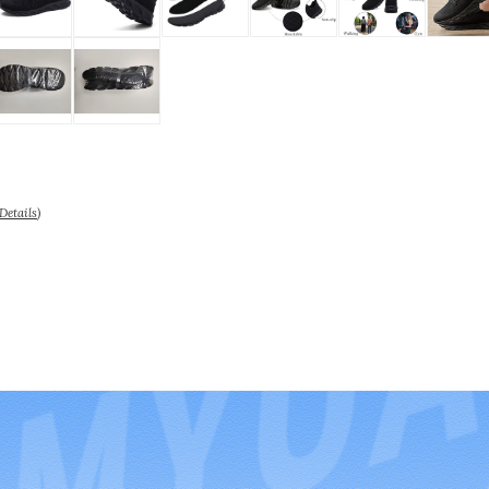
Details
)